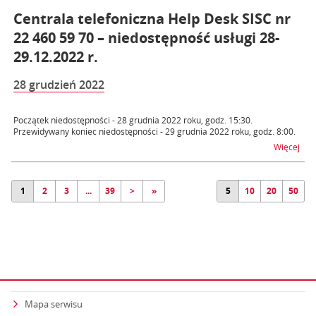
Centrala telefoniczna Help Desk SISC nr
22 460 59 70 – niedostępność usługi 28-
29.12.2022 r.
28 grudzień 2022
Początek niedostępności - 28 grudnia 2022 roku, godz. 15:30.
Przewidywany koniec niedostępności - 29 grudnia 2022 roku, godz. 8:00.
na t
Więcej
1
2
3
...
39
>
»
5
10
20
50
Mapa serwisu