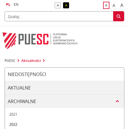
PL
EN
A
A
A
A
A
naj
większa
kontrast domyślny
kontrast żółty tekst na czarnym tle
domyślna czci
PUESC
Aktualności
NIEDOSTĘPNOŚCI
AKTUALNE
ARCHIWALNE
2021
2022