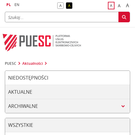
PL
EN
A
A
A
A
A
naj
większa
kontrast domyślny
kontrast żółty tekst na czarnym tle
domyślna czci
PUESC
Aktualności
NIEDOSTĘPNOŚCI
AKTUALNE
ARCHIWALNE
WSZYSTKIE