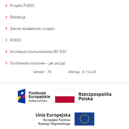
Projekt PUESC
Redakcja
strona otwiera się w nowym oknie
Zakres działalności urzędu
RODO
Archiwum komunikatów MF SISC
strona otwiera się w nowym oknie
Środowisko testowe – jak zacząć
Serwer : 70
Wersja : 8.11a.03