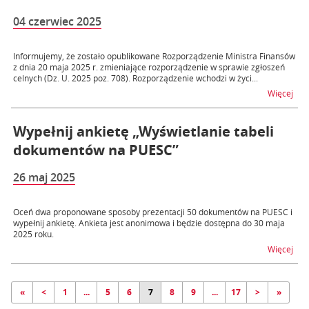
04 czerwiec 2025
Informujemy, że zostało opublikowane Rozporządzenie Ministra Finansów
z dnia 20 maja 2025 r. zmieniające rozporządzenie w sprawie zgłoszeń
celnych (Dz. U. 2025 poz. 708). Rozporządzenie wchodzi w życi...
na t
Więcej
Wypełnij ankietę „Wyświetlanie tabeli
dokumentów na PUESC”
26 maj 2025
Oceń dwa proponowane sposoby prezentacji 50 dokumentów na PUESC i
wypełnij ankietę. Ankieta jest anonimowa i będzie dostępna do 30 maja
2025 roku.
na t
Więcej
«
<
1
...
5
6
7
8
9
...
17
>
»