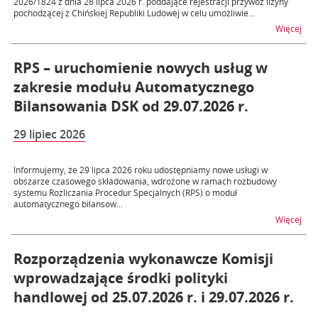
2026/1824 z dnia 28 lipca 2026 r. poddające rejestracji przywóz lizyny
pochodzącej z Chińskiej Republiki Ludowej w celu umożliwie...
na t
Więcej
RPS – uruchomienie nowych usług w
zakresie modułu Automatycznego
Bilansowania DSK od 29.07.2026 r.
29 lipiec 2026
Informujemy, że 29 lipca 2026 roku udostępniamy nowe usługi w
obszarze czasowego składowania, wdrożone w ramach rozbudowy
systemu Rozliczania Procedur Specjalnych (RPS) o moduł
automatycznego bilansow...
na t
Więcej
Rozporządzenia wykonawcze Komisji
wprowadzające środki polityki
handlowej od 25.07.2026 r. i 29.07.2026 r.