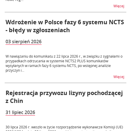
na t
Więcej
Wdrożenie w Polsce fazy 6 systemu NCTS
- błędy w zgłoszeniach
03 sierpień 2026
W nawiązaniu do komunikatu z 22 lipca 2026 r., w związku z sygnałami o
przypadkach odrzucania w systemie NCTS2 PLUS komunikatów
wysyłanych w ramach fazy 6 systemu NCTS, po wstępnej analizie
przyczyn i...
na t
Więcej
Rejestracja przywozu lizyny pochodzącej
z Chin
31 lipiec 2026
30 lipca 2026 r. weszło w życie rozporządzenie wykonawcze Komisji (UE)