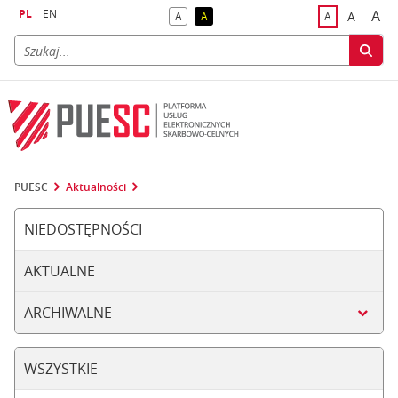
PL
EN
A
A
A
A
A
naj
większa
kontrast domyślny
kontrast żółty tekst na czarnym tle
domyślna czci
PUESC
Aktualności
NIEDOSTĘPNOŚCI
AKTUALNE
ARCHIWALNE
WSZYSTKIE