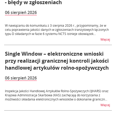
- błędy w zgłoszeniach
06 sierpień 2026
W nawiązaniu do komunikatu z 3 sierpnia 2026 r., przypominamy, że w
celu poprawienia jakości danych w zgłoszeniach tranzytowych łączonych
typu D składanych w fazie 6 systemu NCTS istnieje obowiązek...
na t
Więcej
Single Window – elektroniczne wnioski
przy realizacji granicznej kontroli jakości
handlowej artykułów rolno-spożywczych
06 sierpień 2026
Inspekcja Jakości Handlowej Artykułów Rolno-Spożywczych (IJHARS) oraz
Krajowa Administracja Skarbowa (KAS) zachęcają do korzystania z
możliwości składania elektronicznych wniosków o dokonanie graniczn...
na t
Więcej