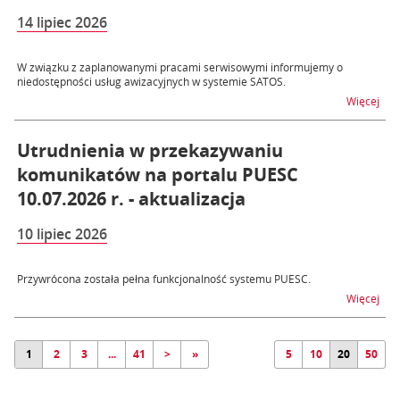
14 lipiec 2026
W związku z zaplanowanymi pracami serwisowymi informujemy o
niedostępności usług awizacyjnych w systemie SATOS.
na t
Więcej
Utrudnienia w przekazywaniu
komunikatów na portalu PUESC
10.07.2026 r. - aktualizacja
10 lipiec 2026
Przywrócona została pełna funkcjonalność systemu PUESC.
na t
Więcej
1
2
3
...
41
>
»
5
10
20
50