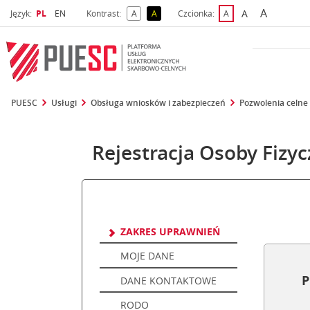
A
Wybrany język
Wybierz język
A
Język:
PL
EN
Kontrast:
A
A
Czcionka:
A
najwięks
większa czcio
kontrast domyślny
kontrast żółty tekst na czarnym tle
domyślna czcionka
PUESC
Usługi
Obsługa wniosków i zabezpieczeń
Pozwolenia celne
Rejestracja Osoby Fizyc