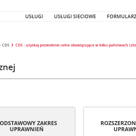
za czcionka
nka
USŁUGI
USŁUGI SIECIOWE
FORMULAR
 - CDS
CDS - uzyskaj pozwolenie celne obowiązujące w kilku państwach cz
znej