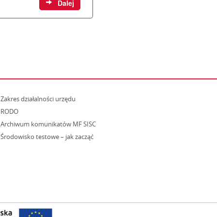
strona otwiera się w nowym oknie
Zakres działalności urzędu
RODO
Archiwum komunikatów MF SISC
strona otwiera się w nowym oknie
Środowisko testowe – jak zacząć