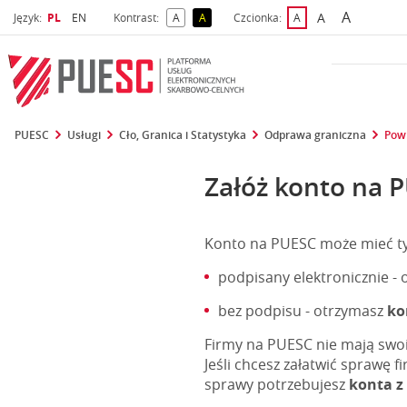
A
Wybrany język
Wybierz język
A
Język:
PL
EN
Kontrast:
A
A
Czcionka:
A
najwięks
większa czcio
kontrast domyślny
kontrast żółty tekst na czarnym tle
domyślna czcionka
PUESC
Usługi
Cło, Granica i Statystyka
Odprawa graniczna
Powi
Załóż konto na 
Konto na PUESC może mieć tylk
podpisany elektronicznie -
bez podpisu - otrzymasz
ko
Firmy na PUESC nie mają swoi
Jeśli chcesz załatwić sprawę fi
sprawy potrzebujesz
konta z