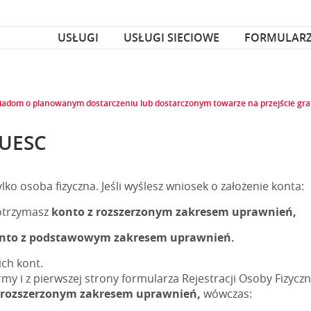
za czcionka
nka
USŁUGI
USŁUGI SIECIOWE
FORMULAR
adom o planowanym dostarczeniu lub dostarczonym towarze na przejście gra
PUESC
o osoba fizyczna. Jeśli wyślesz wniosek o założenie konta:
 otrzymasz
konto z rozszerzonym zakresem uprawnień,
nto z podstawowym zakresem uprawnień.
ch kont.
rmy i z pierwszej strony formularza Rejestracji Osoby Fizyczne
 rozszerzonym zakresem uprawnień,
wówczas: