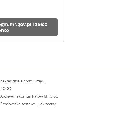
ogin.mf.gov.pl i załóż
onto
strona otwiera się w nowym oknie
Zakres działalności urzędu
RODO
Archiwum komunikatów MF SISC
strona otwiera się w nowym oknie
Środowisko testowe – jak zacząć