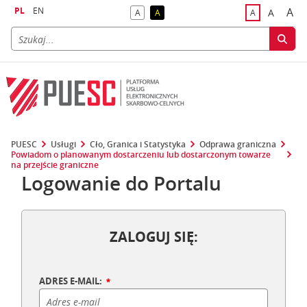
PL
EN
A
A
A
A
A
naj
większa
kontrast domyślny
kontrast żółty tekst na czarnym tle
domyślna czci
PUESC
Usługi
Cło, Granica i Statystyka
Odprawa graniczna
Powiadom o planowanym dostarczeniu lub dostarczonym towarze
na przejście graniczne
Logowanie do Portalu
ZALOGUJ SIĘ:
ADRES E-MAIL: