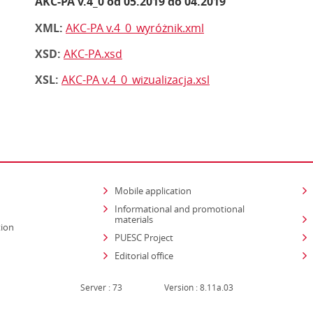
AKC-PA v.4_0 od 05.2019 do 04.2019
XML:
AKC-PA v.4_0_wyróżnik.xml
XSD:
AKC-PA.xsd
XSL:
AKC-PA v.4_0_wizualizacja.xsl
Mobile application
Informational and promotional
materials
tion
PUESC Project
Editorial office
Server : 73
Version : 8.11a.03