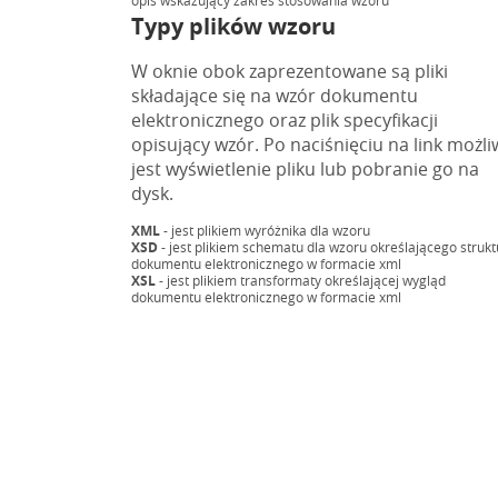
opis wskazujący zakres stosowania wzoru
Typy plików wzoru
W oknie obok zaprezentowane są pliki
składające się na wzór dokumentu
elektronicznego oraz plik specyfikacji
opisujący wzór. Po naciśnięciu na link możli
jest wyświetlenie pliku lub pobranie go na
dysk.
XML
- jest plikiem wyróżnika dla wzoru
XSD
- jest plikiem schematu dla wzoru określającego strukt
dokumentu elektronicznego w formacie xml
XSL
- jest plikiem transformaty określającej wygląd
dokumentu elektronicznego w formacie xml