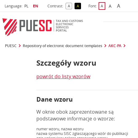
A
Select language
Selected language
A
Language:
PL
EN
Contrast:
A
A
Font:
A
Biggest 
Bigger Font S
Default Contrast
Reversed Contrast
Default Font Size
PUESC
Repository of electronic document templates
AKC-PA
Szczegóły wzoru
powrót do listy wzorów
Dane wzoru
W oknie obok zaprezentowane są
podstawowe informacje o wzorze:
numer wzoru, nazwa wzoru
nazwa systemu SISC zgłaszającego wzór do publikacji