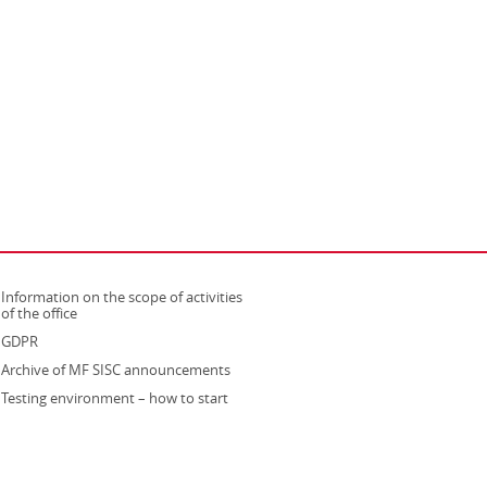
Information on the scope of activities
strona otwiera się w nowym oknie
of the office
GDPR
Archive of MF SISC announcements
Testing environment – how to start