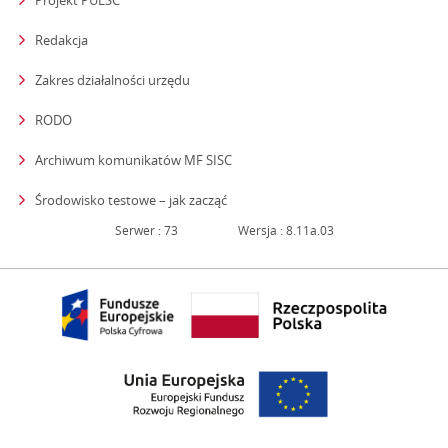
Projekt PUESC
Redakcja
strona otwiera się w nowym oknie
Zakres działalności urzędu
RODO
Archiwum komunikatów MF SISC
strona otwiera się w nowym oknie
Środowisko testowe – jak zacząć
Serwer : 73
Wersja : 8.11a.03