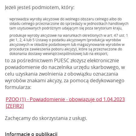
Jeżeli jesteś podmiotem, który:
wprowadza wyroby akcyzowe do wolnego obszaru celnego albo do
składu celnego przeznaczone do sprzedaży w jednostkach handlowych
tam usytuowanych podróżnym udającym się poza terytorium kraju,
produkuje wyroby akcyzowe na warunkach określonych w art. 47 ust. 1
pkt 1, 2, 4 lub 5 Ustawy o podatku akcyzowym (produkcja wyrobów
akcyzowych w składzie podatkowym lub magazynowanie wyrobów w
procedurze zawieszenia poboru akcyzy), które są przeznaczone do
dokonania dostawy wewnątrzwspólnotowej lub na eksport,
to za pośrednictwem PUESC złożysz elektronicznie
powiadomienie do naczelnika urzędu skarbowego, w
celu uzyskania zwolnienia z obowiązku oznaczania
wyrobów znakami akcyzy, za pomocą dedykowanego
formularza:
PZOO (1) - Powiadomienie - obowiązuje od 1.04.2023
[ZEFIR2]
Zachęcamy do skorzystania z usługi.
Informacje o publikacji