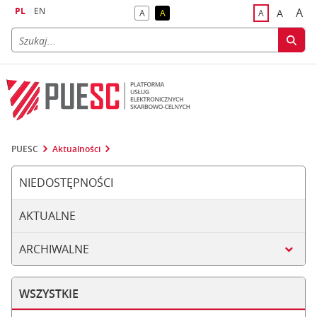
PL
EN
A
A
A
A
A
naj
większa
kontrast domyślny
kontrast żółty tekst na czarnym tle
domyślna czci
PUESC
Aktualności
NIEDOSTĘPNOŚCI
AKTUALNE
ARCHIWALNE
WSZYSTKIE