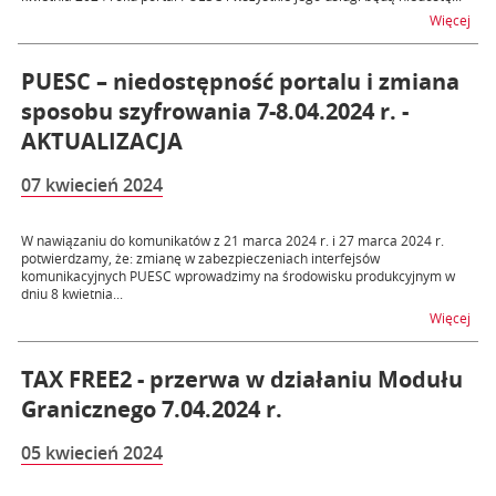
na t
Więcej
PUESC – niedostępność portalu i zmiana
sposobu szyfrowania 7-8.04.2024 r. -
AKTUALIZACJA
07 kwiecień 2024
W nawiązaniu do komunikatów z 21 marca 2024 r. i 27 marca 2024 r.
potwierdzamy, że: zmianę w zabezpieczeniach interfejsów
komunikacyjnych PUESC wprowadzimy na środowisku produkcyjnym w
dniu 8 kwietnia...
na t
Więcej
TAX FREE2 - przerwa w działaniu Modułu
Granicznego 7.04.2024 r.
05 kwiecień 2024