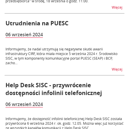
przedsiębiorca" w środę, 18 września o godz. 11:00.
na t
Więcej
Utrudnienia na PUESC
06 wrzesień 2024
Informujemy, że nadal utrzymują się negatywne skutki awarii
infrastruktury CIRF, która miała miejsce 5 września 2024 r. Środowisko
SISC, w tym komponenty komunikacyjne portal PUESC (SEAP) i BCP,
zacho...
na 
Więcej
Help Desk SISC - przywrócenie
dostępności infolinii telefonicznej
06 wrzesień 2024
Informujemy, że dostępność infolinii telefonicznej Help Desk SISC została
przywrócona 6 września 2024 r. ok. godz. 12.05. Można więc już korzystać
ze wszystkich kanałów komunikacji z Help Desk SISC.