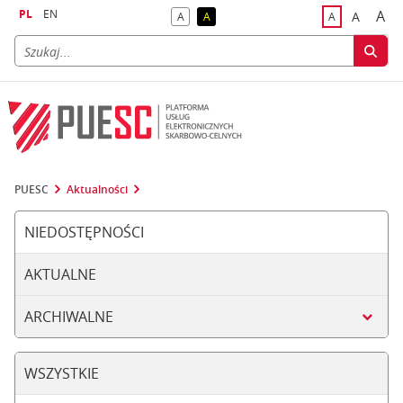
PL
EN
A
A
A
A
A
naj
większa
kontrast domyślny
kontrast żółty tekst na czarnym tle
domyślna czci
PUESC
Aktualności
NIEDOSTĘPNOŚCI
AKTUALNE
ARCHIWALNE
WSZYSTKIE