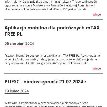
Informujemy, że w związku z awarią infrastruktury IT resortu finansów
ogłoszoną na stronie Ministerstwa Finansów i Krajowej Administracji
Skarbowej infolinia telefoniczna Help Desk SISC jest w dniu dz...
na t
Więcej
Aplikacja mobilna dla podróżnych mTAX
FREE PL
06 sierpień 2024
Przypominamy, że dostępna jest aplikacja mTAX FREE PL. Aby skorzystać
w pełni z funkcjonalności, należy jednorazowo potwierdzić swoje dane
przy odprawie TAX FREE na granicy. Autoryzacji dokonuje funkc...
na t
Więcej
PUESC - niedostępność 21.07.2024 r.
19 lipiec 2024
W związku z koniecznością przeprowadzenia niezbędnych prac
technicznych 21 lipca 2024 roku portal PUESC i wszystkie jego usługi będą