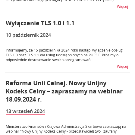
na t
Więcej
Wyłączenie TLS 1.0 i 1.1
10 październik 2024
Informujemy, że 15 października 2024 roku nastąpi wyłączenie obsługi
TLS 1.0 oraz TLS 1.1 dla usług udostępnionych na PUESC. Prosimy o
odpowiednie dostosowanie swoich oprogramowań.
na t
Więcej
Reforma Unii Celnej. Nowy Unijny
Kodeks Celny – zapraszamy na webinar
18.09.2024 r.
13 wrzesień 2024
Ministerstwo Finansów i Krajowa Administracja Skarbowa zapraszają na
webinar "Nowy Unijny Kodeks Celny - przedstawicielstwo i zaufany