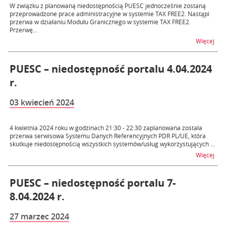
W związku z planowaną niedostępnością PUESC jednocześnie zostaną
przeprowadzone prace administracyjne w systemie TAX FREE2. Nastąpi
przerwa w działaniu Modułu Granicznego w systemie TAX FREE2.
Przerwę...
na t
Więcej
PUESC – niedostępność portalu 4.04.2024
r.
03 kwiecień 2024
4 kwietnia 2024 roku w godzinach 21:30 - 22:30 zaplanowana została
przerwa serwisowa Systemu Danych Referencyjnych PDR PL/UE, która
skutkuje niedostępnością wszystkich systemów/usług wykorzystujących ...
na t
Więcej
PUESC – niedostępność portalu 7-
8.04.2024 r.
27 marzec 2024