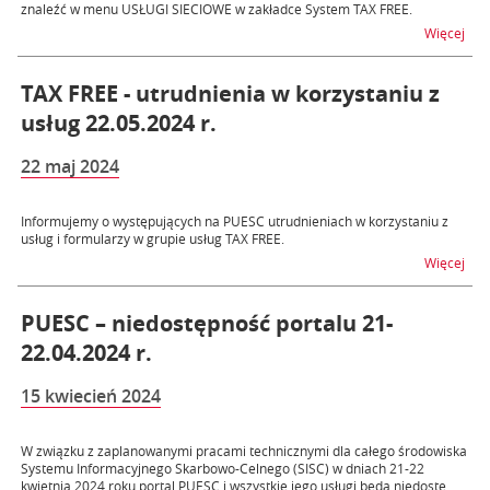
znaleźć w menu USŁUGI SIECIOWE w zakładce System TAX FREE.
na t
Więcej
TAX FREE - utrudnienia w korzystaniu z
usług 22.05.2024 r.
22 maj 2024
Informujemy o występujących na PUESC utrudnieniach w korzystaniu z
usług i formularzy w grupie usług TAX FREE.
na t
Więcej
PUESC – niedostępność portalu 21-
22.04.2024 r.
15 kwiecień 2024
W związku z zaplanowanymi pracami technicznymi dla całego środowiska
Systemu Informacyjnego Skarbowo-Celnego (SISC) w dniach 21-22
kwietnia 2024 roku portal PUESC i wszystkie jego usługi będą niedostę...