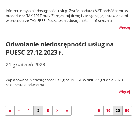
Informujemy o niedostępności usług: Zwróć podatek VAT podróżnemu w
procedurze TAX FREE oraz Zarejestruj firmę i zarządzaj jej ustawieniami
w procedurze TAX FREE. Początek niedostępności – 16 stycznia ...
na t
Więcej
Odwołanie niedostępności usług na
PUESC 27.12.2023 r.
21 grudzień 2023
Zaplanowana niedostępność usług na PUESC w dniu 27 grudnia 2023
roku została odwołana.
na t
Więcej
«
<
1
2
3
>
»
5
10
20
50