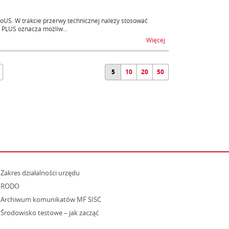
US. W trakcie przerwy technicznej należy stosować
PLUS oznacza możliw...
na temat Niedostępnoś
Więcej
5
10
20
50
strona otwiera się w nowym oknie
Zakres działalności urzędu
RODO
Archiwum komunikatów MF SISC
strona otwiera się w nowym oknie
Środowisko testowe – jak zacząć