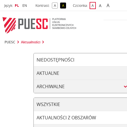
A
Wybrany język
Wybierz język
A
Język:
PL
EN
Kontrast:
A
A
Czcionka:
A
najwięks
większa czcio
kontrast domyślny
kontrast żółty tekst na czarnym tle
domyślna czcionka
PUESC
Aktualności
NIEDOSTĘPNOŚCI
AKTUALNE
ARCHIWALNE
WSZYSTKIE
AKTUALNOŚCI Z OBSZARÓW