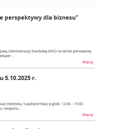
we perspektywy dla biznesu"
rajową Administrację Skarbową (KAS) na temat planowanej
eksper...
na temat Konferencja 
Więcej
 5.10.2025 r.
j (niedziela, 5 października) w godz. 12:00 – 15:00
i eksportu...
na temat Niedostępnoś
Więcej