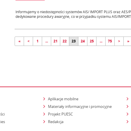
Informujemy o niedostępności systemów AIS/ IMPORT PLUS oraz AES/Po
dedykowane procedury awaryjne, co w przypadku systemu AIS/IMPORT 
«
<
1
...
21
22
23
24
25
...
75
>
»
Aplikacje mobilne
Materiały informacyjne i promocyjne
ści
Projekt PUESC
ies
Redakcja