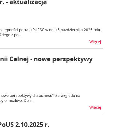
. - aktualizacja
stępności portalu PUESC w dniu 5 października 2025 roku.
dego z po...
na temat Niedostępność
Więcej
nii Celnej - nowe perspektywy
 nowe perspektywy dla biznesu”. Ze względu na
yło możliwe. Do z...
na temat Zaproszenie n
Więcej
oUS 2.10.2025 r.