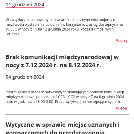
11 grudzień 2024
W związku z zaplanowanymi pracami technicznymi informujemy o
możliwości wystąpienia utrudnień w korzystaniu z usług dostępnych na
PUESC w nocy z 11 na 12 grudnia 2024 roku. Początek możliwych
utrudnie...
na t
Więcej
Brak komunikacji międzynarodowej w
nocy z 7.12.2024 r. na 8.12.2024 r.
04 grudzień 2024
Informujemy o pracach serwisowych skutkujących brakiem komunikacji
międzynarodowej poprzez sieć CCN i CC2 w nocy z 7 na 8 grudnia 2024
roku w godzinach 23:00-3:00. Prace wpływają na następujące system...
na t
Więcej
Wytyczne w sprawie miejsc uznanych i
wyznaczonych do przedstawienia