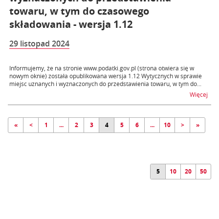
towaru, w tym do czasowego
składowania - wersja 1.12
29 listopad 2024
Informujemy, że na stronie www.podatki.gov.pl (strona otwiera się w
nowym oknie) została opublikowana wersja 1.12 Wytycznych w sprawie
miejsc uznanych i wyznaczonych do przedstawienia towaru, w tym do...
na t
Więcej
«
<
1
...
2
3
4
5
6
...
10
>
»
5
10
20
50