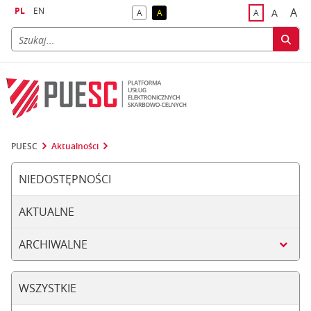
PL
EN
A
A
A
A
A
naj
większa
kontrast domyślny
kontrast żółty tekst na czarnym tle
domyślna czci
PUESC
Aktualności
NIEDOSTĘPNOŚCI
AKTUALNE
ARCHIWALNE
WSZYSTKIE