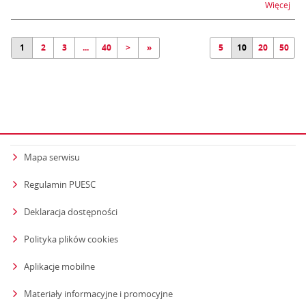
na t
Więcej
1
2
3
...
40
>
»
5
10
20
50
Mapa serwisu
Regulamin PUESC
Deklaracja dostępności
Polityka plików cookies
Aplikacje mobilne
Materiały informacyjne i promocyjne