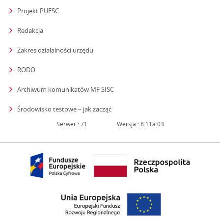
Projekt PUESC
Redakcja
strona otwiera się w nowym oknie
Zakres działalności urzędu
RODO
Archiwum komunikatów MF SISC
strona otwiera się w nowym oknie
Środowisko testowe – jak zacząć
Serwer : 71
Wersja : 8.11a.03