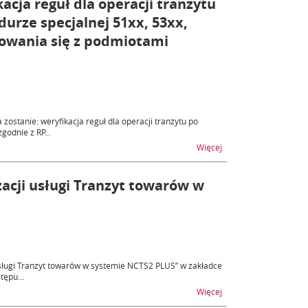
cja reguł dla operacji tranzytu
urze specjalnej 51xx, 53xx,
owania się z podmiotami
ostanie: weryfikacja reguł dla operacji tranzytu po
godnie z RP...
na temat Zmiany w sys
Więcej
zacji usługi Tranzyt towarów w
i usługi Tranzyt towarów w systemie NCTS2 PLUS” w zakładce
tępu...
na temat Nowa wersja 
Więcej