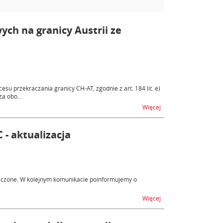
ych na granicy Austrii ze
su przekraczania granicy CH-AT, zgodnie z art. 184 lit. e)
a obo...
na temat Nowe zasady o
Więcej
- aktualizacja
yłączone. W kolejnym komunikacie poinformujemy o
na temat Badania nowe
Więcej