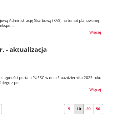
rajową Administrację Skarbową (KAS) na temat planowanej
eksper...
na temat Konferencja 
Więcej
. - aktualizacja
stępności portalu PUESC w dniu 5 października 2025 roku.
dego z po...
na temat Niedostępność
Więcej
5
10
20
50