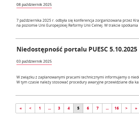
08 październik 2025
7 października 2025 r. odbyła się konferencja zorganizowana przez K
na poziomie Unii Europejskiej Reformy Unii Celnej. W trakcie spotkania 
Niedostępność portalu PUESC 5.10.2025 r
03 październik 2025
W związku z zaplanowanymi pracami technicznymi informujemy o niedo
W tym czasie należy stosować procedury awaryjne przewidziane dla każ
«
<
1
...
3
4
5
6
7
...
16
>
»