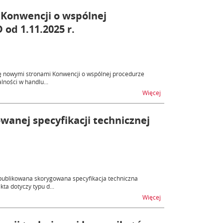
 Konwencji o wspólnej
od 1.11.2025 r.
ię nowymi stronami Konwencji o wspólnej procedurze
ności w handlu...
na temat Przystąpieni
Więcej
owanej specyfikacji technicznej
publikowana skorygowana specyfikacja techniczna
ta dotyczy typu d...
na temat NCTS2 PLUS (
Więcej