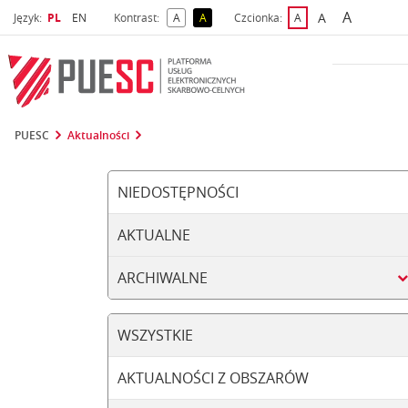
A
Wybrany język
Wybierz język
A
Język:
PL
EN
Kontrast:
A
A
Czcionka:
A
najwięks
większa czcio
kontrast domyślny
kontrast żółty tekst na czarnym tle
domyślna czcionka
PUESC
Aktualności
NIEDOSTĘPNOŚCI
AKTUALNE
ARCHIWALNE
WSZYSTKIE
AKTUALNOŚCI Z OBSZARÓW