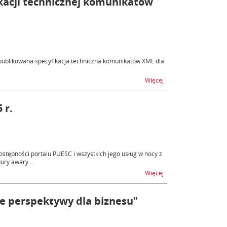
ikacji technicznej komunikatów
publikowana specyfikacja techniczna komunikatów XML dla
na temat NCTS2 PLUS (f
Więcej
 r.
tępności portalu PUESC i wszystkich jego usług w nocy z
ury awary...
na temat Niedostępnoś
Więcej
we perspektywy dla biznesu"