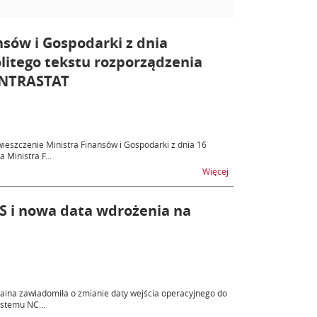
nsów i Gospodarki z dnia
olitego tekstu rozporządzenia
 INTRASTAT
ieszczenie Ministra Finansów i Gospodarki z dnia 16
 Ministra F...
na temat Publikacja o
Więcej
S i nowa data wdrożenia na
aina zawiadomiła o zmianie daty wejścia operacyjnego do
ystemu NC...