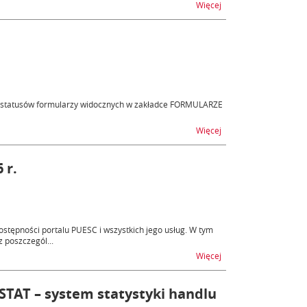
na temat Niedostępnoś
Więcej
i statusów formularzy widocznych w zakładce FORMULARZE
na temat Zmiany na p
Więcej
 r.
tępności portalu PUESC i wszystkich jego usług. W tym
 poszczegól...
na temat Niedostępnoś
Więcej
STAT – system statystyki handlu