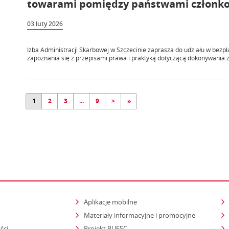
towarami pomiędzy państwami członk
03 luty 2026
Izba Administracji Skarbowej w Szczecinie zaprasza do udziału w bezp
zapoznania się z przepisami prawa i praktyką dotyczącą dokonywania z
1
2
3
...
9
>
»
Aplikacje mobilne
Materiały informacyjne i promocyjne
ści
Projekt PUESC