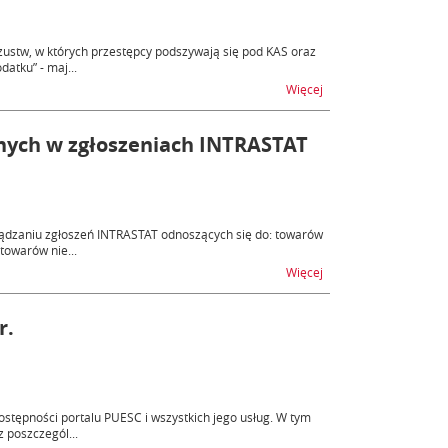
ustw, w których przestępcy podszywają się pod KAS oraz
atku” - maj...
na temat Próby oszus
Więcej
nych w zgłoszeniach INTRASTAT
ądzaniu zgłoszeń INTRASTAT odnoszących się do: towarów
towarów nie...
na temat Zmiana w za
Więcej
r.
tępności portalu PUESC i wszystkich jego usług. W tym
 poszczegól...