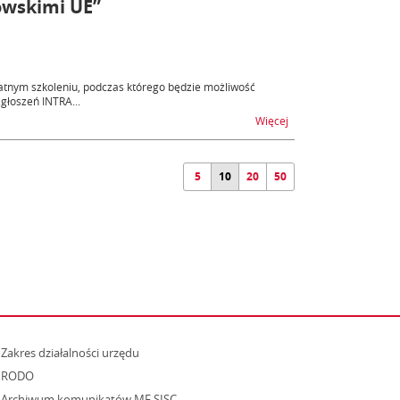
owskimi UE”
łatnym szkoleniu, podczas którego będzie możliwość
głoszeń INTRA...
na temat Zaproszenie 
Więcej
5
10
20
50
strona otwiera się w nowym oknie
Zakres działalności urzędu
RODO
Archiwum komunikatów MF SISC