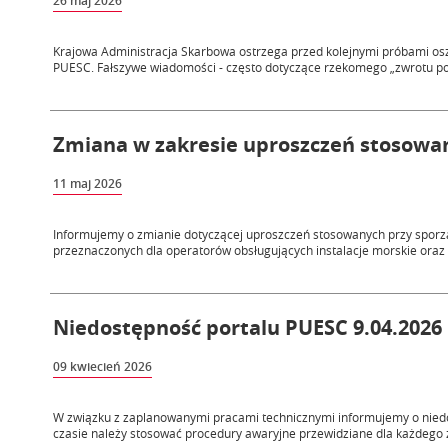
26 maj 2026
Krajowa Administracja Skarbowa ostrzega przed kolejnymi próbami osz
PUESC. Fałszywe wiadomości - często dotyczące rzekomego „zwrotu pod
Zmiana w zakresie uproszczeń stosowa
11 maj 2026
Informujemy o zmianie dotyczącej uproszczeń stosowanych przy sporz
przeznaczonych dla operatorów obsługujących instalacje morskie oraz 
Niedostępność portalu PUESC 9.04.2026 
09 kwiecień 2026
W związku z zaplanowanymi pracami technicznymi informujemy o niedos
czasie należy stosować procedury awaryjne przewidziane dla każdego z