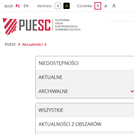
A
Wybrany język
Wybierz język
A
Język:
PL
EN
Kontrast:
A
A
Czcionka:
A
najwięks
większa czcio
kontrast domyślny
kontrast żółty tekst na czarnym tle
domyślna czcionka
PUESC
Aktualności
NIEDOSTĘPNOŚCI
AKTUALNE
ARCHIWALNE
WSZYSTKIE
AKTUALNOŚCI Z OBSZARÓW