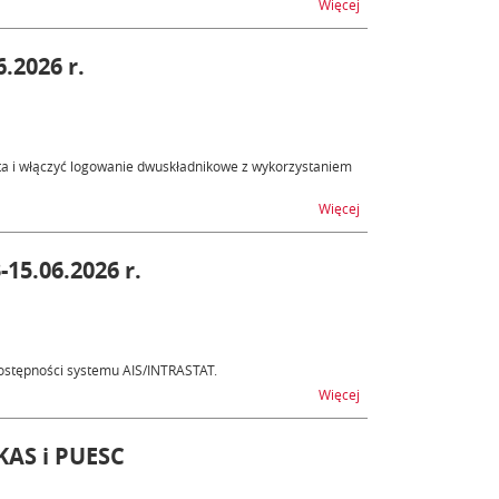
na temat Wdrożenie w 
Więcej
.2026 r.
a i włączyć logowanie dwuskładnikowe z wykorzystaniem
na temat Nowe funkcjo
Więcej
15.06.2026 r.
ostępności systemu AIS/INTRASTAT.
na temat AIS/INTRASTA
Więcej
KAS i PUESC