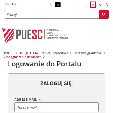
PL
EN
A
A
A
A
A
naj
większa
kontrast domyślny
kontrast żółty tekst na czarnym tle
domyślna czci
PUESC
Usługi
Cło, Granica i Statystyka
Odprawa graniczna
Złóż zgłoszenie dewizowe
Logowanie do Portalu
ZALOGUJ SIĘ:
ADRES E-MAIL: