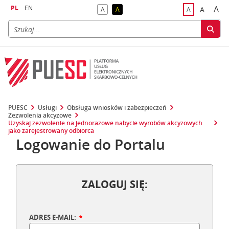
PL
EN
A
A
A
A
A
naj
większa
kontrast domyślny
kontrast żółty tekst na czarnym tle
domyślna czci
PUESC
Usługi
Obsługa wniosków i zabezpieczeń
Zezwolenia akcyzowe
Uzyskaj zezwolenie na jednorazowe nabycie wyrobów akcyzowych
jako zarejestrowany odbiorca
Logowanie do Portalu
ZALOGUJ SIĘ:
ADRES E-MAIL: