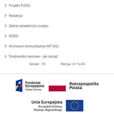
Projekt PUESC
Redakcja
strona otwiera się w nowym oknie
Zakres działalności urzędu
RODO
Archiwum komunikatów MF SISC
strona otwiera się w nowym oknie
Środowisko testowe – jak zacząć
Serwer : 76
Wersja : 8.11a.03