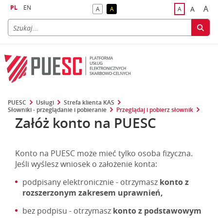
PL
EN
A
A
A
A
A
naj
większa
kontrast domyślny
kontrast żółty tekst na czarnym tle
domyślna czci
PUESC
Usługi
Strefa klienta KAS
Słowniki - przeglądanie i pobieranie
Przeglądaj i pobierz słownik
Załóż konto na PUESC
Konto na PUESC może mieć tylko osoba fizyczna.
Jeśli wyślesz wniosek o założenie konta:
podpisany elektronicznie - otrzymasz
konto z
rozszerzonym zakresem uprawnień,
bez podpisu - otrzymasz
konto z podstawowym