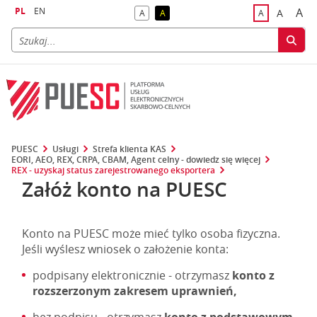
PL
EN
A
A
A
A
A
naj
większa
kontrast domyślny
kontrast żółty tekst na czarnym tle
domyślna czci
PUESC
Usługi
Strefa klienta KAS
EORI, AEO, REX, CRPA, CBAM, Agent celny - dowiedz się więcej
REX - uzyskaj status zarejestrowanego eksportera
Załóż konto na PUESC
Konto na PUESC może mieć tylko osoba fizyczna.
Jeśli wyślesz wniosek o założenie konta:
podpisany elektronicznie - otrzymasz
konto z
rozszerzonym zakresem uprawnień,