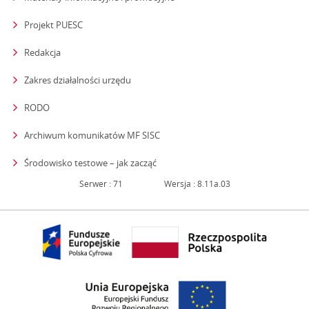
Projekt PUESC
Redakcja
strona otwiera się w nowym oknie
Zakres działalności urzędu
RODO
Archiwum komunikatów MF SISC
strona otwiera się w nowym oknie
Środowisko testowe – jak zacząć
Serwer : 71
Wersja : 8.11a.03