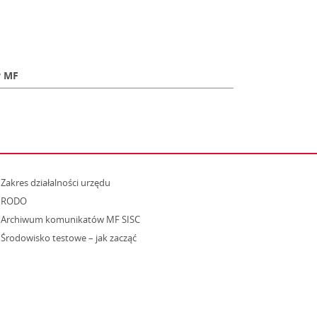
w MF
strona otwiera się w nowym oknie
Zakres działalności urzędu
RODO
Archiwum komunikatów MF SISC
strona otwiera się w nowym oknie
Środowisko testowe – jak zacząć