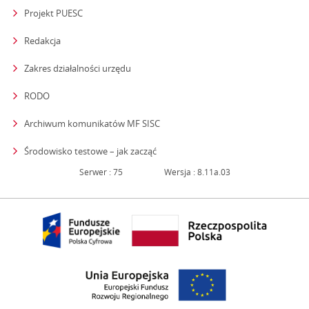
Projekt PUESC
Redakcja
strona otwiera się w nowym oknie
Zakres działalności urzędu
RODO
Archiwum komunikatów MF SISC
strona otwiera się w nowym oknie
Środowisko testowe – jak zacząć
Serwer : 75
Wersja : 8.11a.03