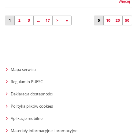
na 
Więcej
1
2
3
...
17
>
»
5
10
20
50
Mapa serwisu
Regulamin PUESC
Deklaracja dostępności
Polityka plików cookies
Aplikacje mobilne
Materiały informacyjne i promocyjne