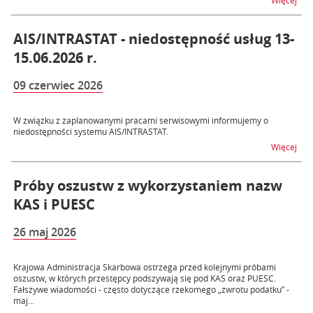
Więcej
AIS/INTRASTAT - niedostępność usług 13-
15.06.2026 r.
09 czerwiec 2026
W związku z zaplanowanymi pracami serwisowymi informujemy o
niedostępności systemu AIS/INTRASTAT.
na t
Więcej
Próby oszustw z wykorzystaniem nazw
KAS i PUESC
26 maj 2026
Krajowa Administracja Skarbowa ostrzega przed kolejnymi próbami
oszustw, w których przestępcy podszywają się pod KAS oraz PUESC.
Fałszywe wiadomości - często dotyczące rzekomego „zwrotu podatku” -
maj...