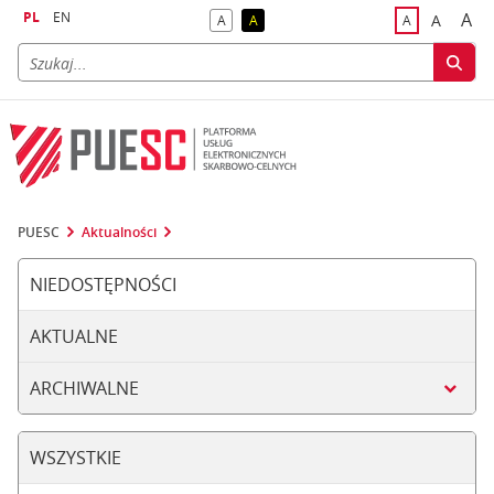
PL
EN
A
A
A
A
A
naj
większa
kontrast domyślny
kontrast żółty tekst na czarnym tle
domyślna czci
PUESC
Aktualności
NIEDOSTĘPNOŚCI
AKTUALNE
ARCHIWALNE
WSZYSTKIE