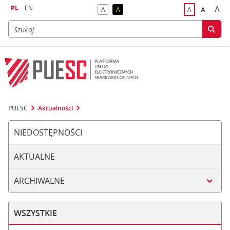
PL
EN
A
A
A
A
A
naj
większa
kontrast domyślny
kontrast żółty tekst na czarnym tle
domyślna czci
PUESC
Aktualności
NIEDOSTĘPNOŚCI
AKTUALNE
ARCHIWALNE
WSZYSTKIE