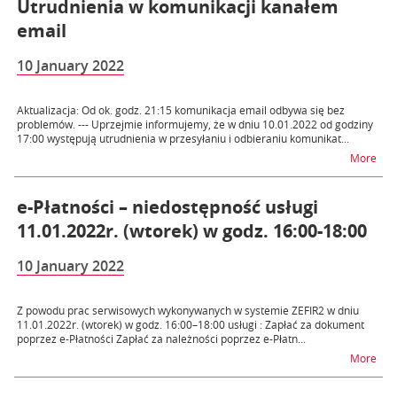
Utrudnienia w komunikacji kanałem
email
10 January 2022
Aktualizacja: Od ok. godz. 21:15 komunikacja email odbywa się bez
problemów. --- Uprzejmie informujemy, że w dniu 10.01.2022 od godziny
17:00 występują utrudnienia w przesyłaniu i odbieraniu komunikat...
na t
More
e-Płatności – niedostępność usługi
11.01.2022r. (wtorek) w godz. 16:00-18:00
10 January 2022
Z powodu prac serwisowych wykonywanych w systemie ZEFIR2 w dniu
11.01.2022r. (wtorek) w godz. 16:00–18:00 usługi : Zapłać za dokument
poprzez e-Płatności Zapłać za należności poprzez e-Płatn...
na t
More