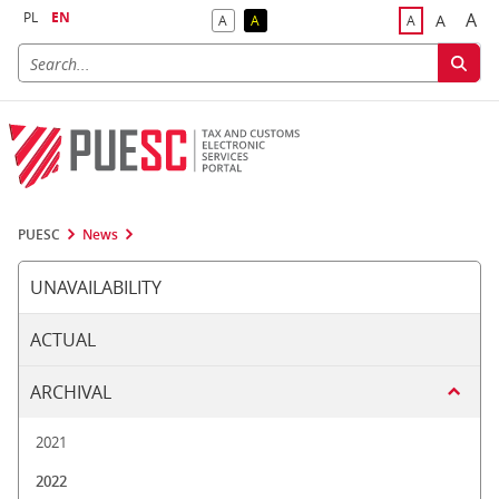
PL
EN
A
A
A
A
A
Big
Bigger F
Default Contrast
Reversed Contrast
Default Font S
PUESC
News
UNAVAILABILITY
ACTUAL
ARCHIVAL
2021
2022