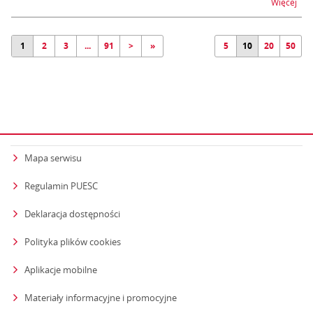
na t
Więcej
1
2
3
...
91
>
»
5
10
20
50
Mapa serwisu
Regulamin PUESC
Deklaracja dostępności
Polityka plików cookies
Aplikacje mobilne
Materiały informacyjne i promocyjne