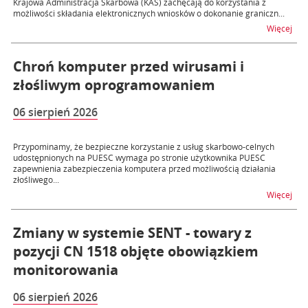
Krajowa Administracja Skarbowa (KAS) zachęcają do korzystania z
możliwości składania elektronicznych wniosków o dokonanie graniczn...
na t
Więcej
Chroń komputer przed wirusami i
złośliwym oprogramowaniem
06 sierpień 2026
Przypominamy, że bezpieczne korzystanie z usług skarbowo-celnych
udostępnionych na PUESC wymaga po stronie użytkownika PUESC
zapewnienia zabezpieczenia komputera przed możliwością działania
złośliwego...
na 
Więcej
Zmiany w systemie SENT - towary z
pozycji CN 1518 objęte obowiązkiem
monitorowania
06 sierpień 2026