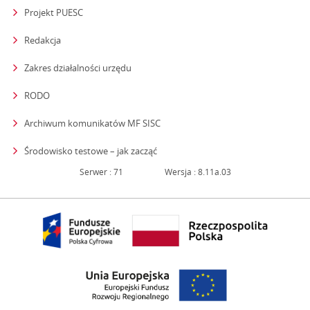
Projekt PUESC
Redakcja
strona otwiera się w nowym oknie
Zakres działalności urzędu
RODO
Archiwum komunikatów MF SISC
strona otwiera się w nowym oknie
Środowisko testowe – jak zacząć
Serwer : 71
Wersja : 8.11a.03