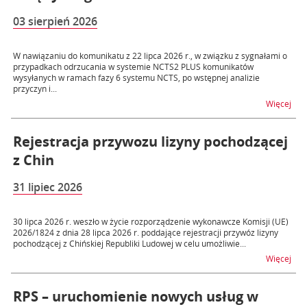
03 sierpień 2026
W nawiązaniu do komunikatu z 22 lipca 2026 r., w związku z sygnałami o
przypadkach odrzucania w systemie NCTS2 PLUS komunikatów
wysyłanych w ramach fazy 6 systemu NCTS, po wstępnej analizie
przyczyn i...
na t
Więcej
Rejestracja przywozu lizyny pochodzącej
z Chin
31 lipiec 2026
30 lipca 2026 r. weszło w życie rozporządzenie wykonawcze Komisji (UE)
2026/1824 z dnia 28 lipca 2026 r. poddające rejestracji przywóz lizyny
pochodzącej z Chińskiej Republiki Ludowej w celu umożliwie...
na t
Więcej
RPS – uruchomienie nowych usług w