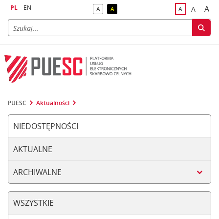
PL
EN
A
A
A
A
A
naj
większa
kontrast domyślny
kontrast żółty tekst na czarnym tle
domyślna czci
PUESC
Aktualności
NIEDOSTĘPNOŚCI
AKTUALNE
ARCHIWALNE
WSZYSTKIE