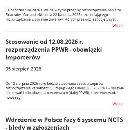
31 października 2026 r. wejdą w życie przepisy rozporządzenia Ministra
Finansów i Gospodarki z dnia 22 kwietnia 2026 r. zmieniającego
rozporządzenie w sprawie towarów, których przewóz jest objęty syst...
na t
Więcej
Stosowanie od 12.08.2026 r.
rozporządzenia PPWR - obowiązki
importerów
05 sierpień 2026
Od 12 sierpnia 2026 roku będzie stosowana część przepisów
rozporządzenia Parlamentu Europejskiego i Rady (UE) 2025/40 w sprawie
opakowań i odpadów opakowaniowych (dalej PPWR), które wprowadza
nowe reg...
na t
Więcej
Wdrożenie w Polsce fazy 6 systemu NCTS
- błędy w zgłoszeniach