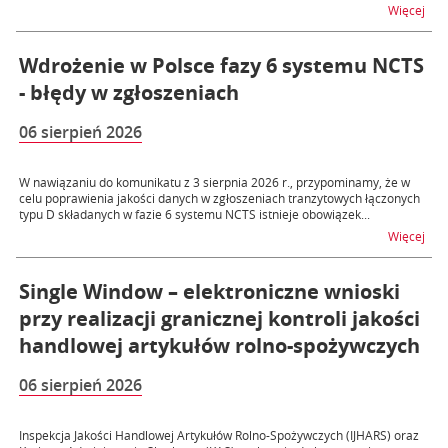
na t
Więcej
Wdrożenie w Polsce fazy 6 systemu NCTS
- błędy w zgłoszeniach
06 sierpień 2026
W nawiązaniu do komunikatu z 3 sierpnia 2026 r., przypominamy, że w
celu poprawienia jakości danych w zgłoszeniach tranzytowych łączonych
typu D składanych w fazie 6 systemu NCTS istnieje obowiązek...
na t
Więcej
Single Window – elektroniczne wnioski
przy realizacji granicznej kontroli jakości
handlowej artykułów rolno-spożywczych
06 sierpień 2026
Inspekcja Jakości Handlowej Artykułów Rolno-Spożywczych (IJHARS) oraz