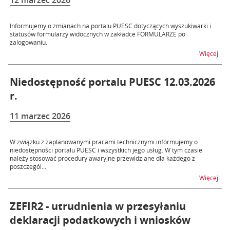
12 marzec 2026
Informujemy o zmianach na portalu PUESC dotyczących wyszukiwarki i
statusów formularzy widocznych w zakładce FORMULARZE po
zalogowaniu.
na 
Więcej
Niedostępność portalu PUESC 12.03.2026
r.
11 marzec 2026
W związku z zaplanowanymi pracami technicznymi informujemy o
niedostępności portalu PUESC i wszystkich jego usług. W tym czasie
należy stosować procedury awaryjne przewidziane dla każdego z
poszczegól...
na t
Więcej
ZEFIR2 - utrudnienia w przesyłaniu
deklaracji podatkowych i wniosków