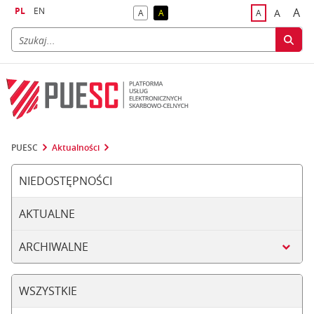
PL
EN
A
A
A
A
A
naj
większa
kontrast domyślny
kontrast żółty tekst na czarnym tle
domyślna czci
PUESC
Aktualności
NIEDOSTĘPNOŚCI
AKTUALNE
ARCHIWALNE
WSZYSTKIE