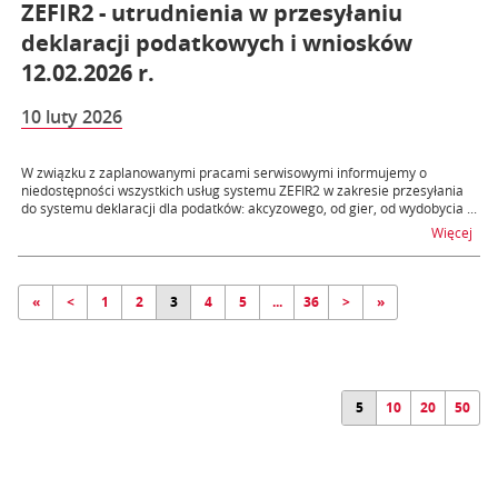
ZEFIR2 - utrudnienia w przesyłaniu
deklaracji podatkowych i wniosków
12.02.2026 r.
10 luty 2026
W związku z zaplanowanymi pracami serwisowymi informujemy o
niedostępności wszystkich usług systemu ZEFIR2 w zakresie przesyłania
do systemu deklaracji dla podatków: akcyzowego, od gier, od wydobycia ...
na t
Więcej
«
<
1
2
3
4
5
...
36
>
»
5
10
20
50