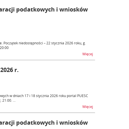
laracji podatkowych i wniosków
. Początek niedostępności – 22 stycznia 2026 roku, g.
 20:00
na temat ZEFIR2 - utru
Więcej
2026 r.
wych w dniach 17 i 18 stycznia 2026 roku portal PUESC
21:00. ...
na temat PUESC – nied
Więcej
laracji podatkowych i wniosków