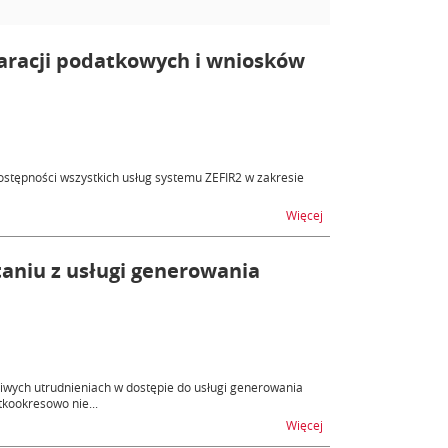
laracji podatkowych i wniosków
tępności wszystkich usług systemu ZEFIR2 w zakresie
na temat ZEFIR2 - utru
Więcej
taniu z usługi generowania
wych utrudnieniach w dostępie do usługi generowania
tkookresowo nie...
na temat Certyfikat ce
Więcej