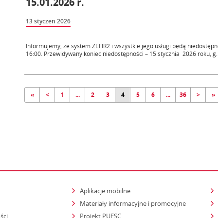
15.01.2026 r.
13 styczen 2026
Informujemy, że system ZEFIR2 i wszystkie jego usługi będą niedostępn
16:00. Przewidywany koniec niedostępności – 15 stycznia 2026 roku, g. 
«
<
1
...
2
3
4
5
6
...
36
>
»
Aplikacje mobilne
Materiały informacyjne i promocyjne
ści
Projekt PUESC