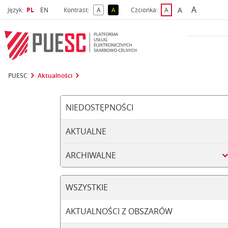
A
Wybrany język
Wybierz język
A
Język:
PL
EN
Kontrast:
A
A
Czcionka:
A
najwięks
większa czcio
kontrast domyślny
kontrast żółty tekst na czarnym tle
domyślna czcionka
PUESC
Aktualności
NIEDOSTĘPNOŚCI
AKTUALNE
ARCHIWALNE
WSZYSTKIE
AKTUALNOŚCI Z OBSZARÓW