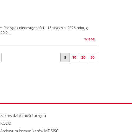
e. Początek niedostępności – 15 stycznia 2026 roku, g.
20:0...
na temat ZEFIR2 - utru
Więcej
5
10
20
50
strona otwiera się w nowym oknie
Zakres działalności urzędu
RODO
Archiwum komunikatów MF SISC