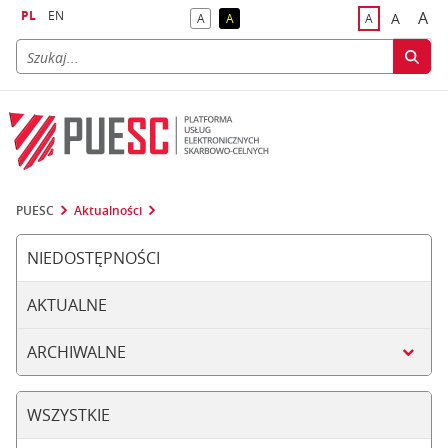
PL
EN
A
A
A
A
A
naj
większa
kontrast domyślny
kontrast żółty tekst na czarnym tle
domyślna czci
PUESC
Aktualności
NIEDOSTĘPNOŚCI
AKTUALNE
ARCHIWALNE
WSZYSTKIE