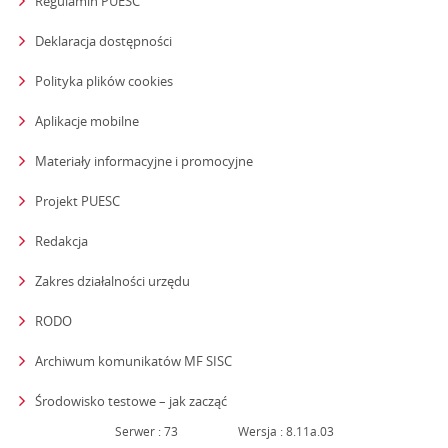
Regulamin PUESC
Deklaracja dostępności
Polityka plików cookies
Aplikacje mobilne
Materiały informacyjne i promocyjne
Projekt PUESC
Redakcja
strona otwiera się w nowym oknie
Zakres działalności urzędu
RODO
Archiwum komunikatów MF SISC
strona otwiera się w nowym oknie
Środowisko testowe – jak zacząć
Serwer : 73
Wersja : 8.11a.03