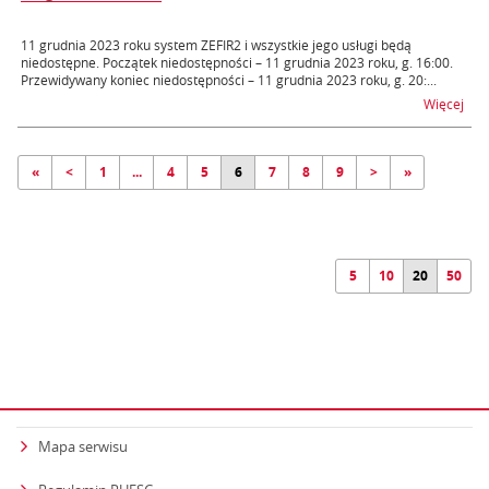
11 grudnia 2023 roku system ZEFIR2 i wszystkie jego usługi będą
niedostępne. Początek niedostępności – 11 grudnia 2023 roku, g. 16:00.
Przewidywany koniec niedostępności – 11 grudnia 2023 roku, g. 20:...
na t
Więcej
«
<
1
...
4
5
6
7
8
9
>
»
5
10
20
50
Mapa serwisu