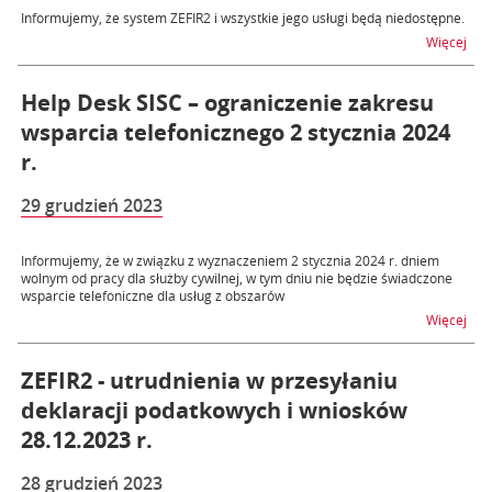
Informujemy, że system ZEFIR2 i wszystkie jego usługi będą niedostępne.
na t
Więcej
Help Desk SISC – ograniczenie zakresu
wsparcia telefonicznego 2 stycznia 2024
r.
29 grudzień 2023
Informujemy, że w związku z wyznaczeniem 2 stycznia 2024 r. dniem
wolnym od pracy dla służby cywilnej, w tym dniu nie będzie świadczone
wsparcie telefoniczne dla usług z obszarów
na t
Więcej
ZEFIR2 - utrudnienia w przesyłaniu
deklaracji podatkowych i wniosków
28.12.2023 r.
28 grudzień 2023