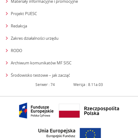
Materiały informacyjne i promocyjne
Projekt PUESC
Redakcja
strona otwiera się w nowym oknie
Zakres działalności urzędu
RODO
Archiwum komunikatów MF SISC
strona otwiera się w nowym oknie
Środowisko testowe – jak zacząć
Serwer : 74
Wersja : 8.11a.03