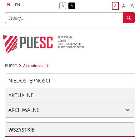
PL
EN
A
A
A
A
A
naj
większa
kontrast domyślny
kontrast żółty tekst na czarnym tle
domyślna czci
PUESC
Aktualności
NIEDOSTĘPNOŚCI
AKTUALNE
ARCHIWALNE
WSZYSTKIE