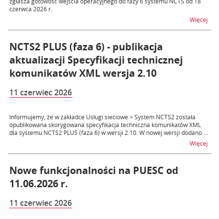
zgłasza gotowość wejścia operacyjnego do fazy 6 systemu NCTS od 18
czerwca 2026 r.
na t
Więcej
NCTS2 PLUS (faza 6) - publikacja
aktualizacji Specyfikacji technicznej
komunikatów XML wersja 2.10
11 czerwiec 2026
Informujemy, że w zakładce Usługi sieciowe > System NCTS2 została
opublikowana skorygowana specyfikacja techniczna komunikatów XML
dla systemu NCTS2 PLUS (faza 6) w wersji 2.10. W nowej wersji dodano ...
na t
Więcej
Nowe funkcjonalności na PUESC od
11.06.2026 r.
11 czerwiec 2026