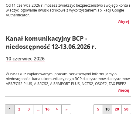
Od 11 czerwca 2026 r. możesz zwiększyć bezpieczeństwo swojego konta i
włączyć logowanie dwuskładnikowe z wykorzystaniem aplikacji Google
Authenticator.
na t
Więcej
Kanał komunikacyjny BCP -
niedostępność 12-13.06.2026 r.
10 czerwiec 2026
W związku z zaplanowanymi pracami serwisowymi informujemy o
niedostępności kanału komunikacyjnego BCP dla systemów dla systemów
AES/ECS2 PLUS, AIS/ICS2, AIS/IMPORT PLUS, NCTS2, OSOZ2, TAX FREE2.
na t
Więcej
1
2
3
...
16
>
»
5
10
20
50