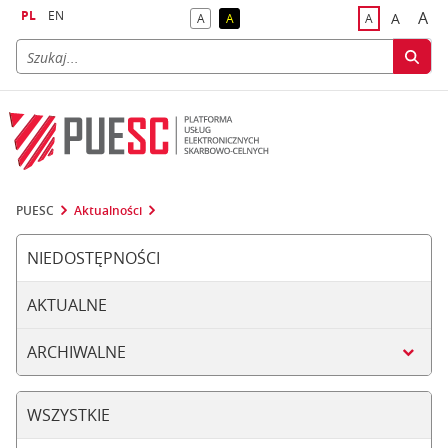
PL
EN
A
A
A
A
A
naj
większa
kontrast domyślny
kontrast żółty tekst na czarnym tle
domyślna czci
PUESC
Aktualności
NIEDOSTĘPNOŚCI
AKTUALNE
ARCHIWALNE
WSZYSTKIE