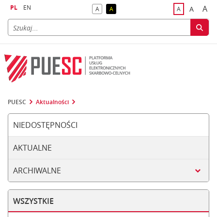
PL
EN
A
A
A
A
A
naj
większa
kontrast domyślny
kontrast żółty tekst na czarnym tle
domyślna czci
PUESC
Aktualności
NIEDOSTĘPNOŚCI
AKTUALNE
ARCHIWALNE
WSZYSTKIE