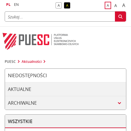
PL
EN
A
A
A
A
A
naj
większa
kontrast domyślny
kontrast żółty tekst na czarnym tle
domyślna czci
PUESC
Aktualności
NIEDOSTĘPNOŚCI
AKTUALNE
ARCHIWALNE
WSZYSTKIE