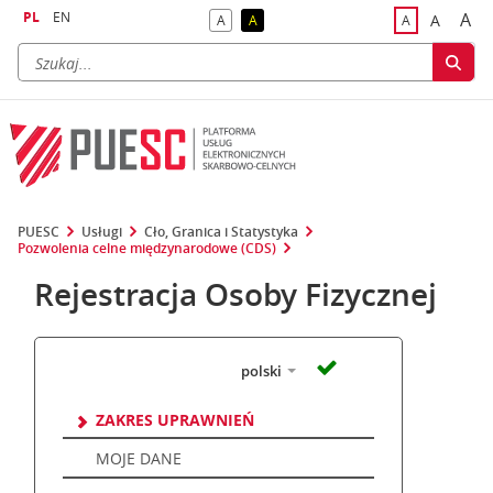
PL
EN
A
A
A
A
A
naj
większa
kontrast domyślny
kontrast żółty tekst na czarnym tle
domyślna czci
PUESC
Usługi
Cło, Granica i Statystyka
Pozwolenia celne międzynarodowe (CDS)
Rejestracja Osoby Fizycznej