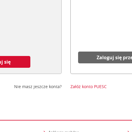
Zaloguj się prz
j się
Nie masz jeszcze konta?
Załóż konto PUESC