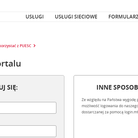
za czcionka
nka
USŁUGI
USŁUGI SIECIOWE
FORMULAR
 korzystać z PUESC
rtalu
J SIĘ:
INNE SPOSO
Ze względu na Państwa wygodę 
możliwość logowania do naszego
dostarczanej za pomocą login.mf