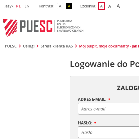
A
Wybrany język
Wybierz język
A
Język:
PL
EN
Kontrast:
A
A
Czcionka:
A
najwięks
większa czcio
kontrast domyślny
kontrast żółty tekst na czarnym tle
domyślna czcionka
PUESC
Usługi
Strefa klienta KAS
Mój pulpit, moje dokumenty - jak
Logowanie do Po
ZALOGU
ADRES E-MAIL:
HASŁO: