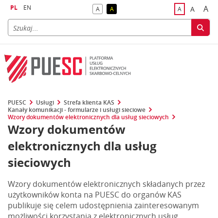
PL
EN
A
A
A
A
A
naj
większa
kontrast domyślny
kontrast żółty tekst na czarnym tle
domyślna czci
PUESC
Usługi
Strefa klienta KAS
Kanały komunikacji - formularze i usługi sieciowe
Wzory dokumentów elektronicznych dla usług sieciowych
Wzory dokumentów
elektronicznych dla usług
sieciowych
Wzory dokumentów elektronicznych składanych przez
użytkowników konta na PUESC do organów KAS
publikuje się celem udostępnienia zainteresowanym
możliwości korzystania z elektronicznych usług