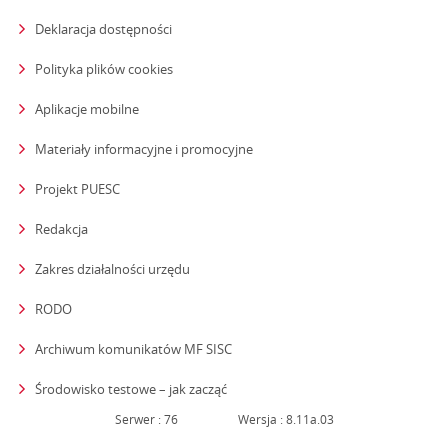
Deklaracja dostępności
Polityka plików cookies
Aplikacje mobilne
Materiały informacyjne i promocyjne
Projekt PUESC
Redakcja
strona otwiera się w nowym oknie
Zakres działalności urzędu
RODO
Archiwum komunikatów MF SISC
strona otwiera się w nowym oknie
Środowisko testowe – jak zacząć
Serwer : 76
Wersja : 8.11a.03