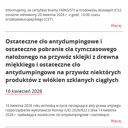
Informujemy, że certyfikat bramy TAPAS/STI w środowisku testowym ICS2
zostanie odnowiony 20 kwietnia 2026 r. o godz. 10:00 czasu
środkowoeuropejskiego (CET).
na t
Więcej
Ostateczne cło antydumpingowe i
ostateczne pobranie cła tymczasowego
nałożonego na przywóz sklejki z drewna
miękkiego i ostateczne cło
antydumpingowe na przywóz niektórych
produktów z włókien szklanych ciągłych
16 kwiecień 2026
16 kwietnia 2026 roku wchodzą w życie następujące akty prawa unijnego:
rozporządzenie wykonawcze Komisji (UE) 2026/822 z dnia 14 kwietnia
2026 r. nakładające ostateczne cło antydumpingowe i stanowiące...
na t
Więcej