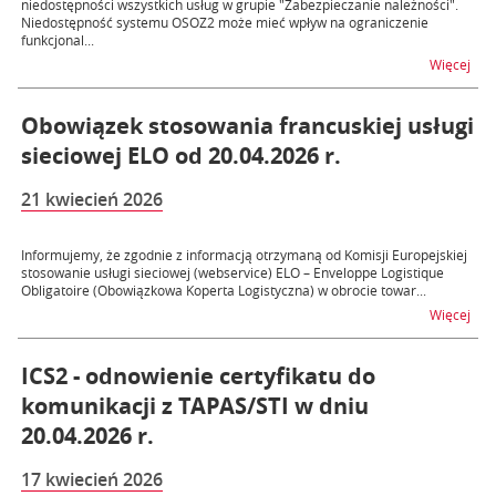
niedostępności wszystkich usług w grupie "Zabezpieczanie należności".
Niedostępność systemu OSOZ2 może mieć wpływ na ograniczenie
funkcjonal...
na t
Więcej
Obowiązek stosowania francuskiej usługi
sieciowej ELO od 20.04.2026 r.
21 kwiecień 2026
Informujemy, że zgodnie z informacją otrzymaną od Komisji Europejskiej
stosowanie usługi sieciowej (webservice) ELO – Enveloppe Logistique
Obligatoire (Obowiązkowa Koperta Logistyczna) w obrocie towar...
na t
Więcej
ICS2 - odnowienie certyfikatu do
komunikacji z TAPAS/STI w dniu
20.04.2026 r.
17 kwiecień 2026