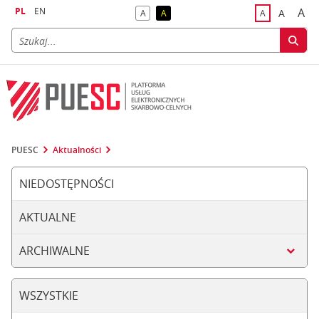
PL
EN
A
A
A
A
A
naj
większa
kontrast domyślny
kontrast żółty tekst na czarnym tle
domyślna czci
PUESC
Aktualności
NIEDOSTĘPNOŚCI
AKTUALNE
ARCHIWALNE
WSZYSTKIE