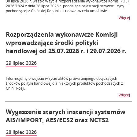
30 lipca 2026 r. weszło w życie rozporządzenie wykonawcze Komisji (UE)
2026/1824 z dnia 28 lipca 2026 r. poddające rejestracji przywóz lizyny
pochodzącej z Chińskiej Republiki Ludowej w celu umożliwie...
na t
Więcej
Rozporządzenia wykonawcze Komisji
wprowadzające środki polityki
handlowej od 25.07.2026 r. i 29.07.2026 r.
29 lipiec 2026
Informujemy o wejściu w życie aktów prawa unijnego dotyczących
środków polityki handlowej dla niektórych produktów pochodzących z
Chin i Rosji.
na t
Więcej
Wygaszenie starych instancji systemów
AIS/IMPORT, AES/ECS2 oraz NCTS2
28 lipiec 2026