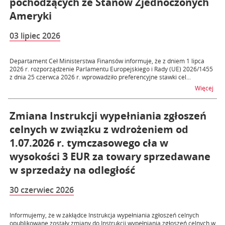
pochodzących ze Stanów Zjednoczonych
Ameryki
03 lipiec 2026
Departament Ceł Ministerstwa Finansów informuje, że z dniem 1 lipca
2026 r. rozporządzenie Parlamentu Europejskiego i Rady (UE) 2026/1455
z dnia 25 czerwca 2026 r. wprowadziło preferencyjne stawki cel...
na 
Więcej
Zmiana Instrukcji wypełniania zgłoszeń
celnych w związku z wdrożeniem od
1.07.2026 r. tymczasowego cła w
wysokości 3 EUR za towary sprzedawane
w sprzedaży na odległość
30 czerwiec 2026
Informujemy, że w zakłądce Instrukcja wypełniania zgłoszeń celnych
opublikowane zostały zmiany do Instrukcji wypełniania zgłoszeń celnych w