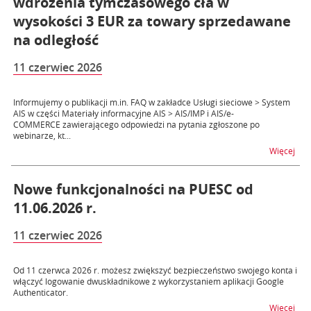
wdrożenia tymczasowego cła w
wysokości 3 EUR za towary sprzedawane
na odległość
11 czerwiec 2026
Informujemy o publikacji m.in. FAQ w zakładce Usługi sieciowe > System
AIS w części Materiały informacyjne AIS > AIS/IMP i AIS/e-
COMMERCE zawierającego odpowiedzi na pytania zgłoszone po
webinarze, kt...
na 
Więcej
Nowe funkcjonalności na PUESC od
11.06.2026 r.
11 czerwiec 2026
Od 11 czerwca 2026 r. możesz zwiększyć bezpieczeństwo swojego konta i
włączyć logowanie dwuskładnikowe z wykorzystaniem aplikacji Google
Authenticator.
na t
Więcej