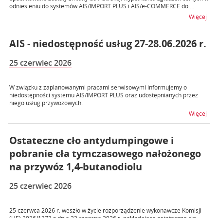
odniesieniu do systemów AIS/IMPORT PLUS i AIS/e-COMMERCE do ...
na t
Więcej
AIS - niedostępność usług 27-28.06.2026 r.
25 czerwiec 2026
W związku z zaplanowanymi pracami serwisowymi informujemy o
niedostępności systemu AIS/IMPORT PLUS oraz udostępnianych przez
niego usług przywozowych.
na t
Więcej
Ostateczne cło antydumpingowe i
pobranie cła tymczasowego nałożonego
na przywóz 1,4-butanodiolu
25 czerwiec 2026
25 czerwca 2026 r. weszło w życie rozporządzenie wykonawcze Komisji