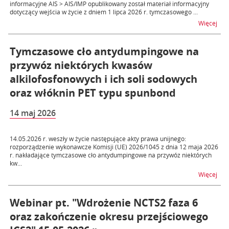
informacyjne AIS > AIS/IMP opublikowany został materiał informacyjny
dotyczący wejścia w życie z dniem 1 lipca 2026 r. tymczasowego ...
na 
Więcej
Tymczasowe cło antydumpingowe na
przywóz niektórych kwasów
alkilofosfonowych i ich soli sodowych
oraz włóknin PET typu spunbond
14 maj 2026
14.05.2026 r. weszły w życie następujące akty prawa unijnego:
rozporządzenie wykonawcze Komisji (UE) 2026/1045 z dnia 12 maja 2026
r. nakładające tymczasowe cło antydumpingowe na przywóz niektórych
kw...
na t
Więcej
Webinar pt. "Wdrożenie NCTS2 faza 6
oraz zakończenie okresu przejściowego