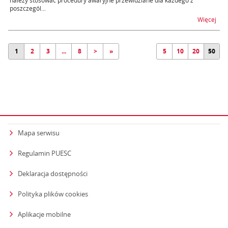
należy stosować procedury awaryjne przewidziane dla każdego z
poszczegól...
na t
Więcej
1
2
3
...
8
>
»
5
10
20
50
Mapa serwisu
Regulamin PUESC
Deklaracja dostępności
Polityka plików cookies
Aplikacje mobilne