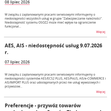
08 lipiec 2026
W związku z zaplanowanymi pracami serwisowymi informujemy o
niedostępności wszystkich usług w grupie "Zabezpieczanie należności".
Niedostępność systemu OSOZ2 może mieć wpływ na ograniczenie
funkcjonal...
na t
Więcej
AES, AIS - niedostępność usług 9.07.2026
r.
07 lipiec 2026
W związku z zaplanowanymi pracami serwisowymi informujemy o
niedostępności systemów AES/ECS2 PLUS, AES/PoUS, AIS/e-COMMERCE i
AIS/IMPORT PLUS oraz udostępnianych przez nie usług wywozowych i
przywozow...
na t
Więcej
Preferencje - przywóz towarów