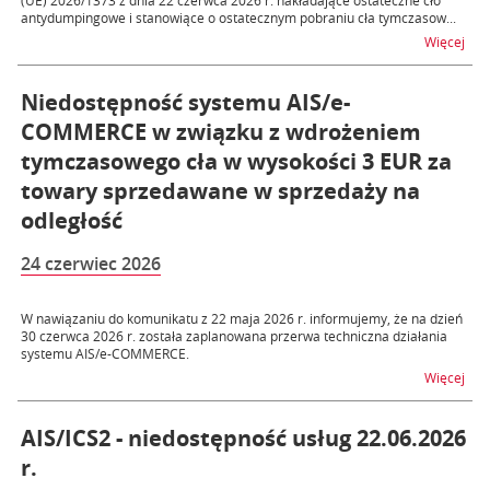
(UE) 2026/1373 z dnia 22 czerwca 2026 r. nakładające ostateczne cło
antydumpingowe i stanowiące o ostatecznym pobraniu cła tymczasow...
na t
Więcej
Niedostępność systemu AIS/e-
COMMERCE w związku z wdrożeniem
tymczasowego cła w wysokości 3 EUR za
towary sprzedawane w sprzedaży na
odległość
24 czerwiec 2026
W nawiązaniu do komunikatu z 22 maja 2026 r. informujemy, że na dzień
30 czerwca 2026 r. została zaplanowana przerwa techniczna działania
systemu AIS/e-COMMERCE.
na 
Więcej
AIS/ICS2 - niedostępność usług 22.06.2026
r.