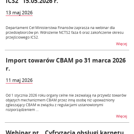
ICS2" 15.05.2026 r.
13 maj 2026
Departament Ceł Ministerstwa Finansów zaprasza na webinar dla
przedsiębiorców pn. Wdrożenie NCTS2 faza 6 oraz zakończenie okresu
przejściowego ICS2.
na t
Więcej
Import towarów CBAM po 31 marca 2026
r.
11 maj 2026
Od 1 stycznia 2026 roku organy celne nie zezwalają na przywóz towarów
objętych mechanizmem CBAM przez inną osobę niż upoważniony
zgłaszający CBAM w związku z regulacjami ustanowionymi
rozporządzeniem ...
na 
Więcej
Webinar pt. „Cyfryzacja obsługi karnetu