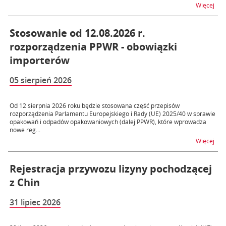
na t
Więcej
Stosowanie od 12.08.2026 r.
rozporządzenia PPWR - obowiązki
importerów
05 sierpień 2026
Od 12 sierpnia 2026 roku będzie stosowana część przepisów
rozporządzenia Parlamentu Europejskiego i Rady (UE) 2025/40 w sprawie
opakowań i odpadów opakowaniowych (dalej PPWR), które wprowadza
nowe reg...
na t
Więcej
Rejestracja przywozu lizyny pochodzącej
z Chin
31 lipiec 2026