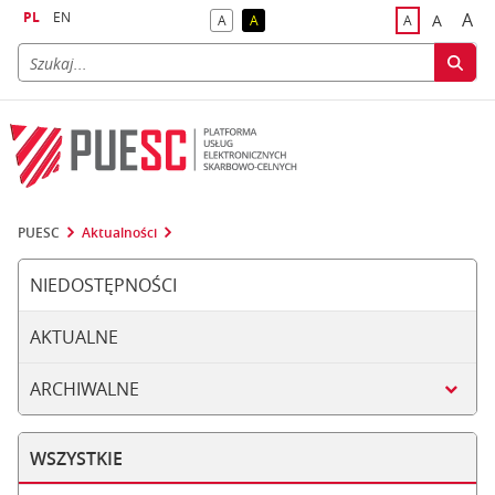
PL
EN
A
A
A
A
A
naj
większa
kontrast domyślny
kontrast żółty tekst na czarnym tle
domyślna czci
PUESC
Aktualności
NIEDOSTĘPNOŚCI
AKTUALNE
ARCHIWALNE
WSZYSTKIE