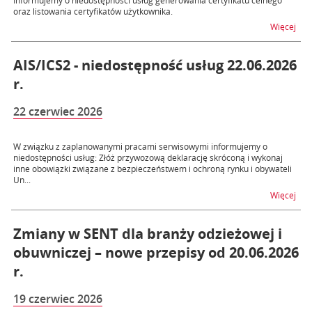
Informujemy o niedostępności usług generowania certyfikatu celnego
oraz listowania certyfikatów użytkownika.
na t
Więcej
AIS/ICS2 - niedostępność usług 22.06.2026
r.
22 czerwiec 2026
W związku z zaplanowanymi pracami serwisowymi informujemy o
niedostępności usług: Złóż przywozową deklarację skróconą i wykonaj
inne obowiązki związane z bezpieczeństwem i ochroną rynku i obywateli
Un...
na t
Więcej
Zmiany w SENT dla branży odzieżowej i
obuwniczej – nowe przepisy od 20.06.2026
r.
19 czerwiec 2026