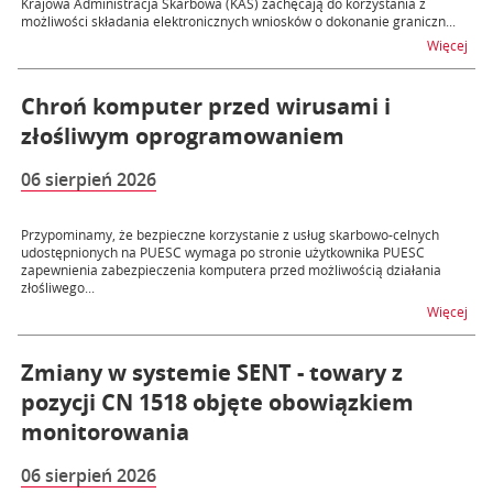
Krajowa Administracja Skarbowa (KAS) zachęcają do korzystania z
możliwości składania elektronicznych wniosków o dokonanie graniczn...
na t
Więcej
Chroń komputer przed wirusami i
złośliwym oprogramowaniem
06 sierpień 2026
Przypominamy, że bezpieczne korzystanie z usług skarbowo-celnych
udostępnionych na PUESC wymaga po stronie użytkownika PUESC
zapewnienia zabezpieczenia komputera przed możliwością działania
złośliwego...
na 
Więcej
Zmiany w systemie SENT - towary z
pozycji CN 1518 objęte obowiązkiem
monitorowania
06 sierpień 2026