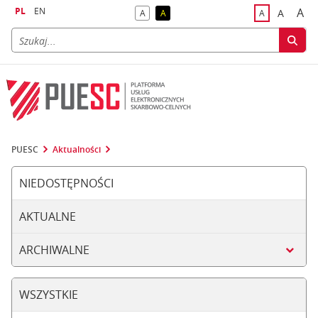
PL
EN
A
A
A
A
A
naj
większa
kontrast domyślny
kontrast żółty tekst na czarnym tle
domyślna czci
PUESC
Aktualności
NIEDOSTĘPNOŚCI
AKTUALNE
ARCHIWALNE
WSZYSTKIE