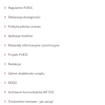
Regulamin PUESC
Deklaracja dostępności
Polityka plików cookies
Aplikacje mobilne
Materiały informacyjne i promocyjne
Projekt PUESC
Redakcja
strona otwiera się w nowym oknie
Zakres działalności urzędu
RODO
Archiwum komunikatów MF SISC
strona otwiera się w nowym oknie
Środowisko testowe – jak zacząć