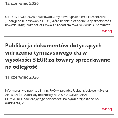
12 czerwiec 2026
Od 15 czerwca 2026 r. wprowadzamy nowe uprawnienie rozszerzone
„Dostęp do bilansowania DSK” , które będzie niezbędne, aby skorzystać z
nowych usług: Zakończ czasowe składowanie towarów oraz Automatycz...
na t
Więcej
Publikacja dokumentów dotyczących
wdrożenia tymczasowego cła w
wysokości 3 EUR za towary sprzedawane
na odległość
11 czerwiec 2026
Informujemy o publikacji m.in. FAQ w zakładce Usługi sieciowe > System
AIS w części Materiały informacyjne AIS > AIS/IMP i AIS/e-
COMMERCE zawierającego odpowiedzi na pytania zgłoszone po
webinarze, kt...
na 
Więcej