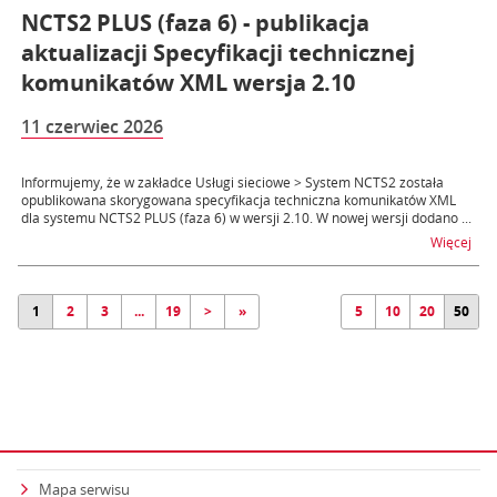
NCTS2 PLUS (faza 6) - publikacja
aktualizacji Specyfikacji technicznej
komunikatów XML wersja 2.10
11 czerwiec 2026
Informujemy, że w zakładce Usługi sieciowe > System NCTS2 została
opublikowana skorygowana specyfikacja techniczna komunikatów XML
dla systemu NCTS2 PLUS (faza 6) w wersji 2.10. W nowej wersji dodano ...
na t
Więcej
1
2
3
...
19
>
»
5
10
20
50
Mapa serwisu