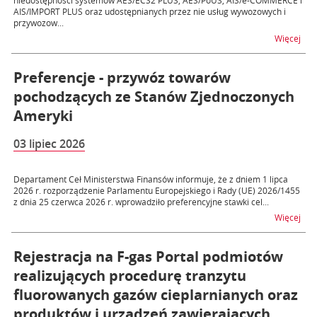
niedostępności systemów AES/ECS2 PLUS, AES/PoUS, AIS/e-COMMERCE i
AIS/IMPORT PLUS oraz udostępnianych przez nie usług wywozowych i
przywozow...
na t
Więcej
Preferencje - przywóz towarów
pochodzących ze Stanów Zjednoczonych
Ameryki
03 lipiec 2026
Departament Ceł Ministerstwa Finansów informuje, że z dniem 1 lipca
2026 r. rozporządzenie Parlamentu Europejskiego i Rady (UE) 2026/1455
z dnia 25 czerwca 2026 r. wprowadziło preferencyjne stawki cel...
na 
Więcej
Rejestracja na F-gas Portal podmiotów
realizujących procedurę tranzytu
fluorowanych gazów cieplarnianych oraz
produktów i urządzeń zawierających