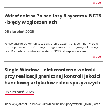
na t
Więcej
Wdrożenie w Polsce fazy 6 systemu NCTS
- błędy w zgłoszeniach
06 sierpień 2026
W nawiązaniu do komunikatu z 3 sierpnia 2026 r., przypominamy, że w
celu poprawienia jakości danych w zgłoszeniach tranzytowych łączonych
typu D składanych w fazie 6 systemu NCTS istnieje obowiązek...
na t
Więcej
Single Window – elektroniczne wnioski
przy realizacji granicznej kontroli jakości
handlowej artykułów rolno-spożywczych
06 sierpień 2026
Inspekcja Jakości Handlowej Artykułów Rolno-Spożywczych (IJHARS) oraz