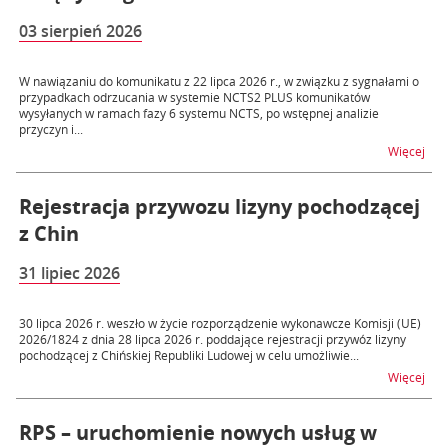
03 sierpień 2026
W nawiązaniu do komunikatu z 22 lipca 2026 r., w związku z sygnałami o
przypadkach odrzucania w systemie NCTS2 PLUS komunikatów
wysyłanych w ramach fazy 6 systemu NCTS, po wstępnej analizie
przyczyn i...
na t
Więcej
Rejestracja przywozu lizyny pochodzącej
z Chin
31 lipiec 2026
30 lipca 2026 r. weszło w życie rozporządzenie wykonawcze Komisji (UE)
2026/1824 z dnia 28 lipca 2026 r. poddające rejestracji przywóz lizyny
pochodzącej z Chińskiej Republiki Ludowej w celu umożliwie...
na t
Więcej
RPS – uruchomienie nowych usług w