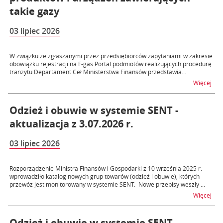
takie gazy
03 lipiec 2026
W związku ze zgłaszanymi przez przedsiębiorców zapytaniami w zakresie
obowiązku rejestracji na F-gas Portal podmiotów realizujących procedurę
tranzytu Departament Ceł Ministerstwa Finansów przedstawia...
na t
Więcej
Odzież i obuwie w systemie SENT -
aktualizacja z 3.07.2026 r.
03 lipiec 2026
Rozporządzenie Ministra Finansów i Gospodarki z 10 września 2025 r.
wprowadziło katalog nowych grup towarów (odzież i obuwie), których
przewóz jest monitorowany w systemie SENT. Nowe przepisy weszły ...
na t
Więcej
Odzież i obuwie w systemie SENT –