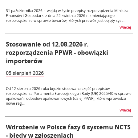
31 października 2026 r. wejdą w życie przepisy rozporządzenia Ministra
Finansów i Gospodarki z dnia 22 kwietnia 2026 r. zmieniającego
rozporządzenie w sprawie towarów, których przewóz jest objęty syst...
na t
Więcej
Stosowanie od 12.08.2026 r.
rozporządzenia PPWR - obowiązki
importerów
05 sierpień 2026
Od 12 sierpnia 2026 roku będzie stosowana część przepisów
rozporządzenia Parlamentu Europejskiego i Rady (UE) 2025/40 w sprawie
opakowań i odpadów opakowaniowych (dalej PPWR), które wprowadza
nowe reg...
na t
Więcej
Wdrożenie w Polsce fazy 6 systemu NCTS
- błędy w zgłoszeniach