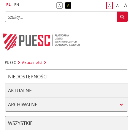
PL
EN
A
A
A
A
A
naj
większa
kontrast domyślny
kontrast żółty tekst na czarnym tle
domyślna czci
PUESC
Aktualności
NIEDOSTĘPNOŚCI
AKTUALNE
ARCHIWALNE
WSZYSTKIE