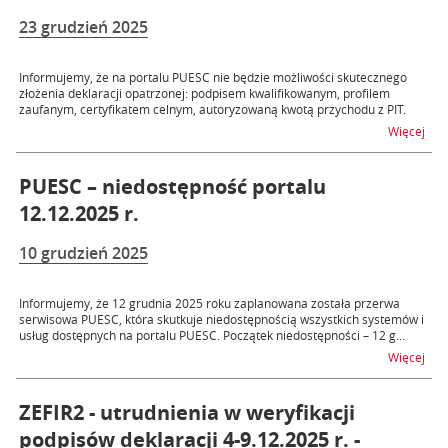
23 grudzień 2025
Informujemy, że na portalu PUESC nie będzie możliwości skutecznego
złożenia deklaracji opatrzonej: podpisem kwalifikowanym, profilem
zaufanym, certyfikatem celnym, autoryzowaną kwotą przychodu z PIT.
na t
Więcej
PUESC – niedostępność portalu
12.12.2025 r.
10 grudzień 2025
Informujemy, że 12 grudnia 2025 roku zaplanowana została przerwa
serwisowa PUESC, która skutkuje niedostępnością wszystkich systemów i
usług dostępnych na portalu PUESC. Początek niedostępności – 12 g...
na t
Więcej
ZEFIR2 - utrudnienia w weryfikacji
podpisów deklaracji 4-9.12.2025 r. -