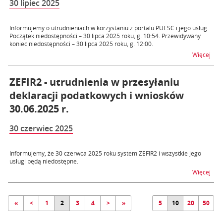
30 lipiec 2025
Informujemy o utrudnieniach w korzystaniu z portalu PUESC i jego usług.
Początek niedostępności – 30 lipca 2025 roku, g. 10:54. Przewidywany
koniec niedostępności – 30 lipca 2025 roku, g. 12:00.
na t
Więcej
ZEFIR2 - utrudnienia w przesyłaniu
deklaracji podatkowych i wniosków
30.06.2025 r.
30 czerwiec 2025
Informujemy, że 30 czerwca 2025 roku system ZEFIR2 i wszystkie jego
usługi będą niedostępne.
na t
Więcej
«
<
1
2
3
4
>
»
5
10
20
50