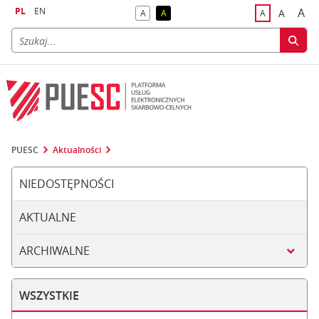
PL
EN
A
A
A
A
A
naj
większa
kontrast domyślny
kontrast żółty tekst na czarnym tle
domyślna czci
PUESC
Aktualności
NIEDOSTĘPNOŚCI
AKTUALNE
ARCHIWALNE
WSZYSTKIE