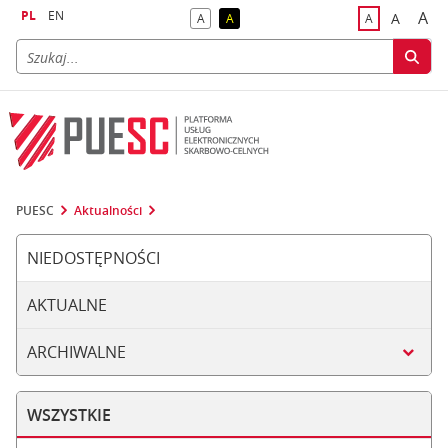
PL
EN
A
A
A
A
A
naj
większa
kontrast domyślny
kontrast żółty tekst na czarnym tle
domyślna czci
PUESC
Aktualności
NIEDOSTĘPNOŚCI
AKTUALNE
ARCHIWALNE
WSZYSTKIE