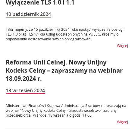
Wyłączenie TLS 1.0 i 1.1
10 październik 2024
Informujemy, że 15 października 2024 roku nastąpi wyłączenie obsługi
TLS 1.0 oraz TLS 1.1 dla usług udostępnionych na PUESC. Prosimy o
odpowiednie dostosowanie swoich oprogramowań.
na t
Więcej
Reforma Unii Celnej. Nowy Unijny
Kodeks Celny – zapraszamy na webinar
18.09.2024 r.
13 wrzesień 2024
Ministerstwo Finansów i Krajowa Administracja Skarbowa zapraszają na
webinar "Nowy Unijny Kodeks Celny - przedstawicielstwo i zaufany
przedsiębiorca" w środę, 18 września o godz. 11:00.
na t
Więcej