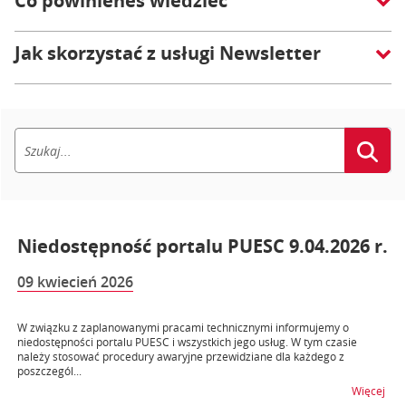
Co powinieneś wiedzieć
Jak skorzystać z usługi Newsletter
Niedostępność portalu PUESC 9.04.2026 r.
09 kwiecień 2026
W związku z zaplanowanymi pracami technicznymi informujemy o
niedostępności portalu PUESC i wszystkich jego usług. W tym czasie
należy stosować procedury awaryjne przewidziane dla każdego z
poszczegól...
na t
Więcej