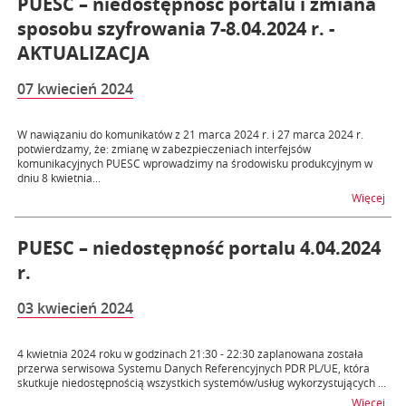
PUESC – niedostępność portalu i zmiana
sposobu szyfrowania 7-8.04.2024 r. -
AKTUALIZACJA
07 kwiecień 2024
W nawiązaniu do komunikatów z 21 marca 2024 r. i 27 marca 2024 r.
potwierdzamy, że: zmianę w zabezpieczeniach interfejsów
komunikacyjnych PUESC wprowadzimy na środowisku produkcyjnym w
dniu 8 kwietnia...
na t
Więcej
PUESC – niedostępność portalu 4.04.2024
r.
03 kwiecień 2024
4 kwietnia 2024 roku w godzinach 21:30 - 22:30 zaplanowana została
przerwa serwisowa Systemu Danych Referencyjnych PDR PL/UE, która
skutkuje niedostępnością wszystkich systemów/usług wykorzystujących ...
na t
Więcej