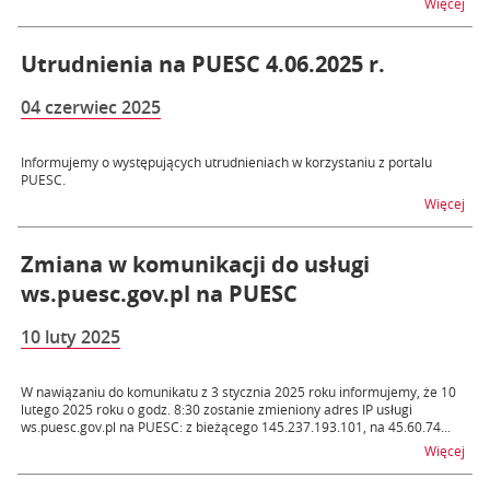
na t
Więcej
Utrudnienia na PUESC 4.06.2025 r.
04 czerwiec 2025
Informujemy o występujących utrudnieniach w korzystaniu z portalu
PUESC.
na t
Więcej
Zmiana w komunikacji do usługi
ws.puesc.gov.pl na PUESC
10 luty 2025
W nawiązaniu do komunikatu z 3 stycznia 2025 roku informujemy, że 10
lutego 2025 roku o godz. 8:30 zostanie zmieniony adres IP usługi
ws.puesc.gov.pl na PUESC: z bieżącego 145.237.193.101, na 45.60.74...
na t
Więcej