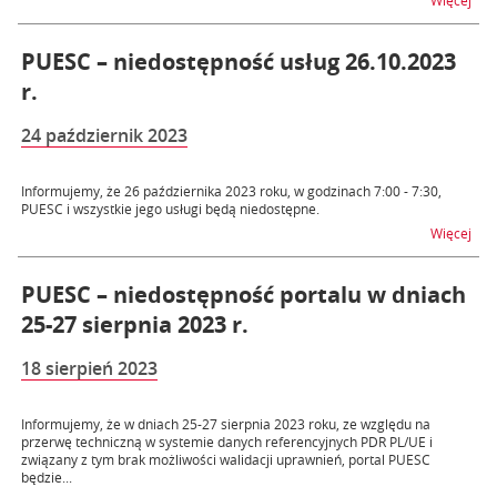
Więcej
PUESC – niedostępność usług 26.10.2023
r.
24 październik 2023
Informujemy, że 26 października 2023 roku, w godzinach 7:00 - 7:30,
PUESC i wszystkie jego usługi będą niedostępne.
na t
Więcej
PUESC – niedostępność portalu w dniach
25-27 sierpnia 2023 r.
18 sierpień 2023
Informujemy, że w dniach 25-27 sierpnia 2023 roku, ze względu na
przerwę techniczną w systemie danych referencyjnych PDR PL/UE i
związany z tym brak możliwości walidacji uprawnień, portal PUESC
będzie...