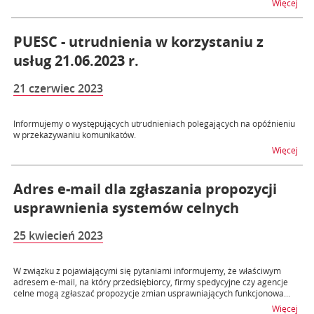
na t
Więcej
PUESC - utrudnienia w korzystaniu z
usług 21.06.2023 r.
21 czerwiec 2023
Informujemy o występujących utrudnieniach polegających na opóźnieniu
w przekazywaniu komunikatów.
na t
Więcej
Adres e-mail dla zgłaszania propozycji
usprawnienia systemów celnych
25 kwiecień 2023
W związku z pojawiającymi się pytaniami informujemy, że właściwym
adresem e-mail, na który przedsiębiorcy, firmy spedycyjne czy agencje
celne mogą zgłaszać propozycje zmian usprawniających funkcjonowa...
na t
Więcej