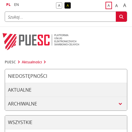
PL
EN
A
A
A
A
A
naj
większa
kontrast domyślny
kontrast żółty tekst na czarnym tle
domyślna czci
PUESC
Aktualności
NIEDOSTĘPNOŚCI
AKTUALNE
ARCHIWALNE
WSZYSTKIE