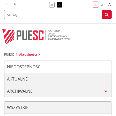
PL
EN
A
A
A
A
A
naj
większa
kontrast domyślny
kontrast żółty tekst na czarnym tle
domyślna czci
PUESC
Aktualności
NIEDOSTĘPNOŚCI
AKTUALNE
ARCHIWALNE
WSZYSTKIE