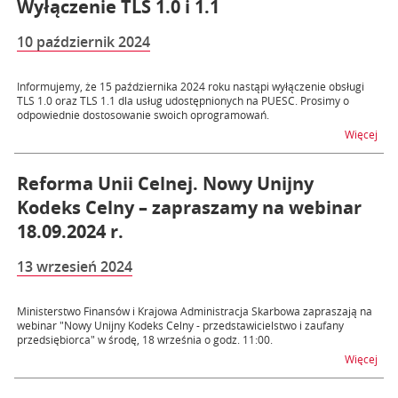
Wyłączenie TLS 1.0 i 1.1
10 październik 2024
Informujemy, że 15 października 2024 roku nastąpi wyłączenie obsługi
TLS 1.0 oraz TLS 1.1 dla usług udostępnionych na PUESC. Prosimy o
odpowiednie dostosowanie swoich oprogramowań.
na t
Więcej
Reforma Unii Celnej. Nowy Unijny
Kodeks Celny – zapraszamy na webinar
18.09.2024 r.
13 wrzesień 2024
Ministerstwo Finansów i Krajowa Administracja Skarbowa zapraszają na
webinar "Nowy Unijny Kodeks Celny - przedstawicielstwo i zaufany
przedsiębiorca" w środę, 18 września o godz. 11:00.
na t
Więcej