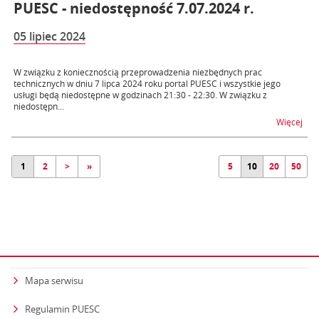
PUESC - niedostępność 7.07.2024 r.
05 lipiec 2024
W związku z koniecznością przeprowadzenia niezbędnych prac
technicznych w dniu 7 lipca 2024 roku portal PUESC i wszystkie jego
usługi będą niedostępne w godzinach 21:30 - 22:30. W związku z
niedostępn...
na t
Więcej
1
2
>
»
5
10
20
50
Mapa serwisu
Regulamin PUESC