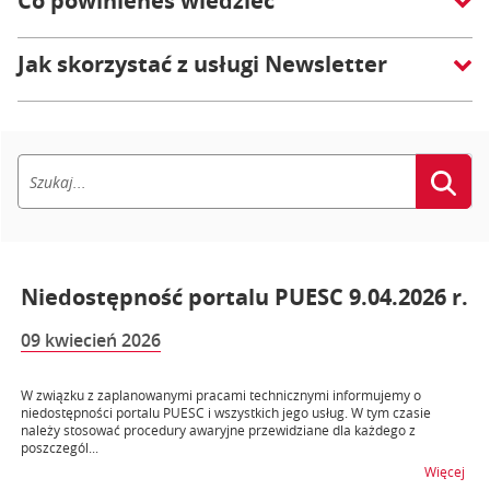
Co powinieneś wiedzieć
Jak skorzystać z usługi Newsletter
Niedostępność portalu PUESC 9.04.2026 r.
09 kwiecień 2026
W związku z zaplanowanymi pracami technicznymi informujemy o
niedostępności portalu PUESC i wszystkich jego usług. W tym czasie
należy stosować procedury awaryjne przewidziane dla każdego z
poszczegól...
na t
Więcej