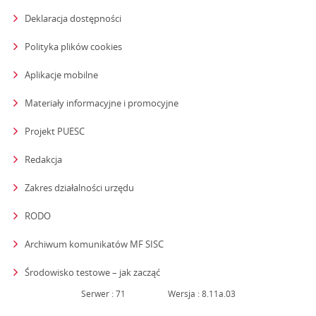
Deklaracja dostępności
Polityka plików cookies
Aplikacje mobilne
Materiały informacyjne i promocyjne
Projekt PUESC
Redakcja
strona otwiera się w nowym oknie
Zakres działalności urzędu
RODO
Archiwum komunikatów MF SISC
strona otwiera się w nowym oknie
Środowisko testowe – jak zacząć
Serwer : 71
Wersja : 8.11a.03