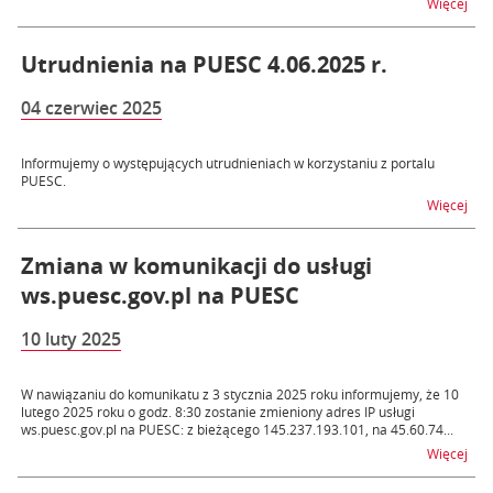
na t
Więcej
Utrudnienia na PUESC 4.06.2025 r.
04 czerwiec 2025
Informujemy o występujących utrudnieniach w korzystaniu z portalu
PUESC.
na t
Więcej
Zmiana w komunikacji do usługi
ws.puesc.gov.pl na PUESC
10 luty 2025
W nawiązaniu do komunikatu z 3 stycznia 2025 roku informujemy, że 10
lutego 2025 roku o godz. 8:30 zostanie zmieniony adres IP usługi
ws.puesc.gov.pl na PUESC: z bieżącego 145.237.193.101, na 45.60.74...
na t
Więcej