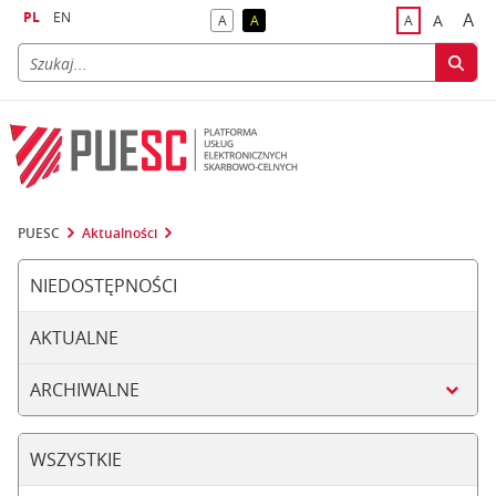
PL
EN
A
A
A
A
A
naj
większa
kontrast domyślny
kontrast żółty tekst na czarnym tle
domyślna czci
PUESC
Aktualności
NIEDOSTĘPNOŚCI
AKTUALNE
ARCHIWALNE
WSZYSTKIE