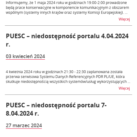
Informujemy, że 1 maja 2024 roku w godzinach 19:00-2:00 prowadzone
będą prace konserwacyjne w komponencie komunikacyjnym z obszarem
wspólnym (systemy innych krajów oraz systemy Komisji Europejskiej). ...
na t
Więcej
PUESC – niedostępność portalu 4.04.2024
r.
03 kwiecień 2024
4 kwietnia 2024 roku w godzinach 21:30 - 22:30 zaplanowana została
przerwa serwisowa Systemu Danych Referencyjnych PDR PL/UE, która
skutkuje niedostępnością wszystkich systemów/usług wykorzystujących ...
na t
Więcej
PUESC – niedostępność portalu 7-
8.04.2024 r.
27 marzec 2024