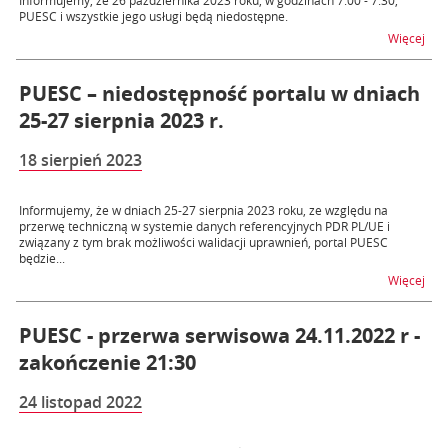
Informujemy, że 26 października 2023 roku, w godzinach 7:00 - 7:30,
PUESC i wszystkie jego usługi będą niedostępne.
na t
Więcej
PUESC – niedostępność portalu w dniach
25-27 sierpnia 2023 r.
18 sierpień 2023
Informujemy, że w dniach 25-27 sierpnia 2023 roku, ze względu na
przerwę techniczną w systemie danych referencyjnych PDR PL/UE i
związany z tym brak możliwości walidacji uprawnień, portal PUESC
będzie...
na t
Więcej
PUESC - przerwa serwisowa 24.11.2022 r -
zakończenie 21:30
24 listopad 2022