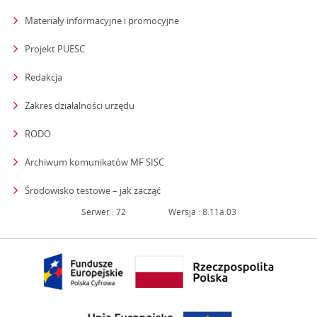
Materiały informacyjne i promocyjne
Projekt PUESC
Redakcja
strona otwiera się w nowym oknie
Zakres działalności urzędu
RODO
Archiwum komunikatów MF SISC
strona otwiera się w nowym oknie
Środowisko testowe – jak zacząć
Serwer : 72
Wersja : 8.11a.03