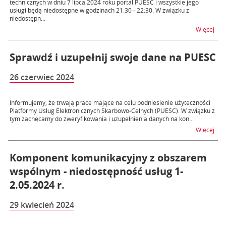
technicznych w dniu 7 lipca 2024 roku portal PUESC i wszystkie jego
usługi będą niedostępne w godzinach 21:30 - 22:30. W związku z
niedostępn...
na t
Więcej
Sprawdź i uzupełnij swoje dane na PUESC
26 czerwiec 2024
Informujemy, że trwają prace mające na celu podniesienie użyteczności
Platformy Usług Elektronicznych Skarbowo-Celnych (PUESC). W związku z
tym zachęcamy do zweryfikowania i uzupełnienia danych na kon...
na t
Więcej
Komponent komunikacyjny z obszarem
wspólnym - niedostępność usług 1-
2.05.2024 r.
29 kwiecień 2024