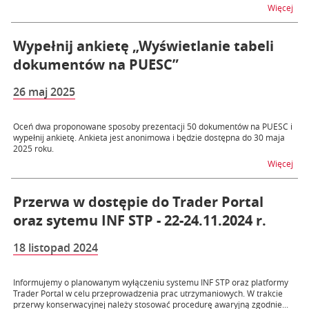
na t
Więcej
Wypełnij ankietę „Wyświetlanie tabeli
dokumentów na PUESC”
26 maj 2025
Oceń dwa proponowane sposoby prezentacji 50 dokumentów na PUESC i
wypełnij ankietę. Ankieta jest anonimowa i będzie dostępna do 30 maja
2025 roku.
na t
Więcej
Przerwa w dostępie do Trader Portal
oraz sytemu INF STP - 22-24.11.2024 r.
18 listopad 2024
Informujemy o planowanym wyłączeniu systemu INF STP oraz platformy
Trader Portal w celu przeprowadzenia prac utrzymaniowych. W trakcie
przerwy konserwacyjnej należy stosować procedurę awaryjną zgodnie...