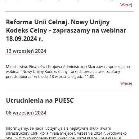
na t
Więcej
Reforma Unii Celnej. Nowy Unijny
Kodeks Celny – zapraszamy na webinar
18.09.2024 r.
13 wrzesień 2024
Ministerstwo Finansów i Krajowa Administracja Skarbowa zapraszają na
webinar "Nowy Unijny Kodeks Celny - przedstawicielstwo i zaufany
przedsiębiorca" w środę, 18 września o godz. 11:00.
na t
Więcej
Utrudnienia na PUESC
06 wrzesień 2024
Informujemy, że nadal utrzymują się negatywne skutki awarii
infrastruktury CIRF, która miała miejsce 5 września 2024 r. Środowisko
SISC, w tym komponenty komunikacyjne portal PUESC (SEAP) i BCP,