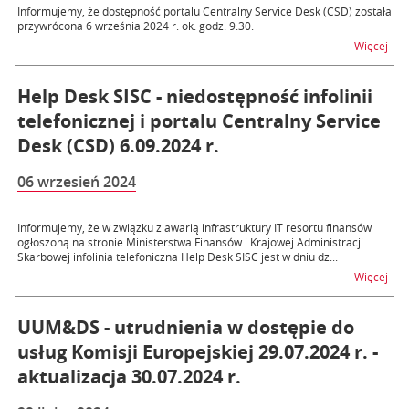
Informujemy, że dostępność portalu Centralny Service Desk (CSD) została
przywrócona 6 września 2024 r. ok. godz. 9.30.
na t
Więcej
Help Desk SISC - niedostępność infolinii
telefonicznej i portalu Centralny Service
Desk (CSD) 6.09.2024 r.
06 wrzesień 2024
Informujemy, że w związku z awarią infrastruktury IT resortu finansów
ogłoszoną na stronie Ministerstwa Finansów i Krajowej Administracji
Skarbowej infolinia telefoniczna Help Desk SISC jest w dniu dz...
na t
Więcej
UUM&DS - utrudnienia w dostępie do
usług Komisji Europejskiej 29.07.2024 r. -
aktualizacja 30.07.2024 r.