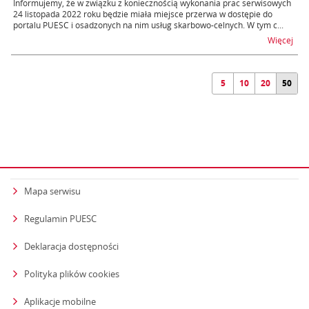
Informujemy, że w związku z koniecznością wykonania prac serwisowych
24 listopada 2022 roku będzie miała miejsce przerwa w dostępie do
portalu PUESC i osadzonych na nim usług skarbowo-celnych. W tym c...
na t
Więcej
5
10
20
50
Mapa serwisu
Regulamin PUESC
Deklaracja dostępności
Polityka plików cookies
Aplikacje mobilne