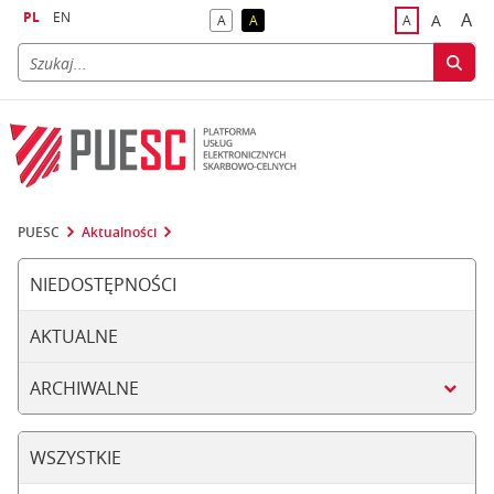
PL
EN
A
A
A
A
A
naj
większa
kontrast domyślny
kontrast żółty tekst na czarnym tle
domyślna czci
PUESC
Aktualności
NIEDOSTĘPNOŚCI
AKTUALNE
ARCHIWALNE
WSZYSTKIE