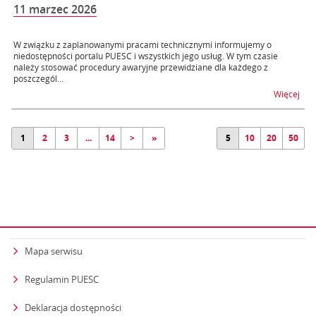
11 marzec 2026
W związku z zaplanowanymi pracami technicznymi informujemy o
niedostępności portalu PUESC i wszystkich jego usług. W tym czasie
należy stosować procedury awaryjne przewidziane dla każdego z
poszczegól...
na t
Więcej
1
2
3
...
14
>
»
5
10
20
50
Mapa serwisu
Regulamin PUESC
Deklaracja dostępności