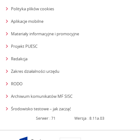
Polityka plików cookies
Aplikacje mobilne
Materiały informacyjne i promocyjne
Projekt PUESC
Redakcja
strona otwiera się w nowym oknie
Zakres działalności urzędu
RODO
Archiwum komunikatów MF SISC
strona otwiera się w nowym oknie
Środowisko testowe – jak zacząć
Serwer : 71
Wersja : 8.11a.03