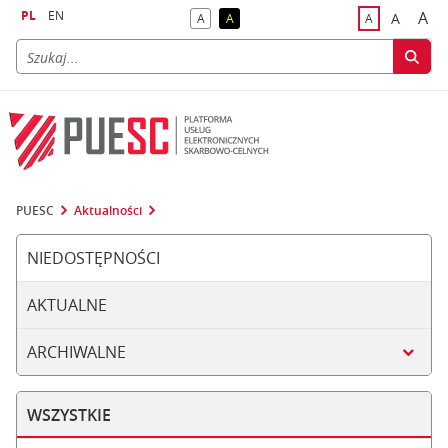
PL
EN
A
A
A
A
A
naj
większa
kontrast domyślny
kontrast żółty tekst na czarnym tle
domyślna czci
PUESC
Aktualności
NIEDOSTĘPNOŚCI
AKTUALNE
ARCHIWALNE
WSZYSTKIE