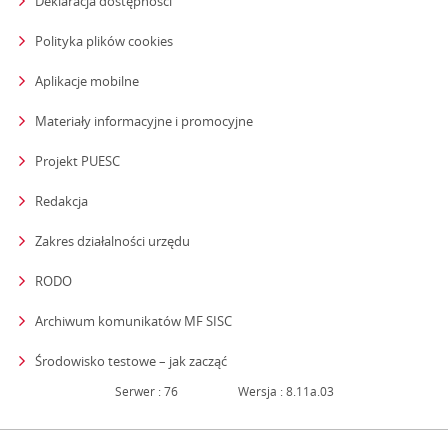
Deklaracja dostępności
Polityka plików cookies
Aplikacje mobilne
Materiały informacyjne i promocyjne
Projekt PUESC
Redakcja
strona otwiera się w nowym oknie
Zakres działalności urzędu
RODO
Archiwum komunikatów MF SISC
strona otwiera się w nowym oknie
Środowisko testowe – jak zacząć
Serwer : 76
Wersja : 8.11a.03