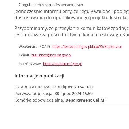
7 reguł z innych zakresów tematycznych.
Jednocześnie informujemy, że reguły walidacji podlega
dostosowania do opublikowanego projektu Instrukcji
Przypominamy, że przesyłanie komunikatów zgodnyc
jest możliwe za pośrednictwem kanału testowego K
WebService (SOAP):
https://testbcp.mf.gov.pl/bcpWS/BcpService
E-mail:
test.inbox@bcp.mf.gov.pl
Interfejs www:
https://testbcp.mf.gov.pl
Informacje o publikacji
Ostatnia aktualizacja:
30 lipiec 2024 16:01
Pierwsza publikacja:
30 lipiec 2024 15:59
Komórka odpowiedzialna:
Departament Ceł MF