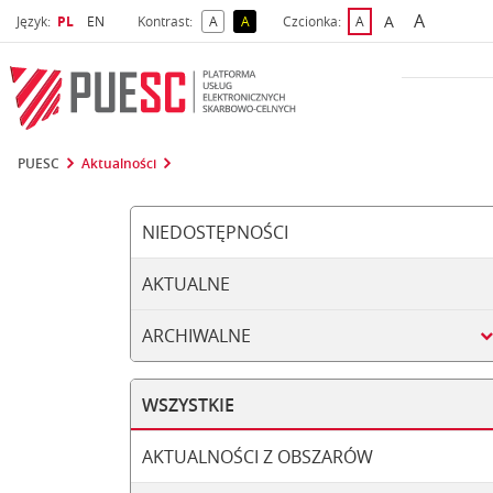
A
Wybrany język
Wybierz język
A
Język:
PL
EN
Kontrast:
A
A
Czcionka:
A
najwięks
większa czcio
kontrast domyślny
kontrast żółty tekst na czarnym tle
domyślna czcionka
PUESC
Aktualności
NIEDOSTĘPNOŚCI
AKTUALNE
ARCHIWALNE
WSZYSTKIE
AKTUALNOŚCI Z OBSZARÓW