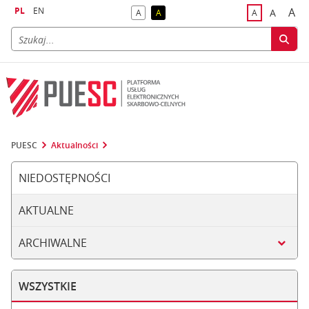
PL
EN
A
A
A
A
A
naj
większa
kontrast domyślny
kontrast żółty tekst na czarnym tle
domyślna czci
PUESC
Aktualności
NIEDOSTĘPNOŚCI
AKTUALNE
ARCHIWALNE
WSZYSTKIE