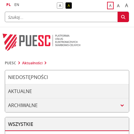
PL
EN
A
A
A
A
A
naj
większa
kontrast domyślny
kontrast żółty tekst na czarnym tle
domyślna czci
PUESC
Aktualności
NIEDOSTĘPNOŚCI
AKTUALNE
ARCHIWALNE
WSZYSTKIE