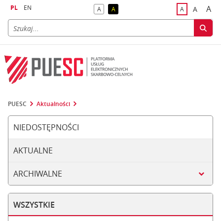
PL
EN
A
A
A
A
A
naj
większa
kontrast domyślny
kontrast żółty tekst na czarnym tle
domyślna czci
PUESC
Aktualności
NIEDOSTĘPNOŚCI
AKTUALNE
ARCHIWALNE
WSZYSTKIE