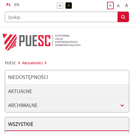
PL
EN
A
A
A
A
A
naj
większa
kontrast domyślny
kontrast żółty tekst na czarnym tle
domyślna czci
PUESC
Aktualności
NIEDOSTĘPNOŚCI
AKTUALNE
ARCHIWALNE
WSZYSTKIE