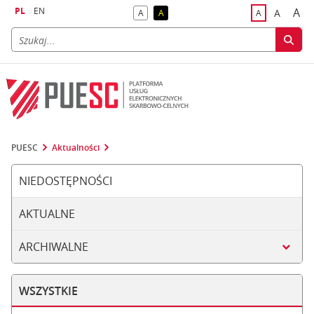
PL
EN
A
A
A
A
A
naj
większa
kontrast domyślny
kontrast żółty tekst na czarnym tle
domyślna czci
PUESC
Aktualności
NIEDOSTĘPNOŚCI
AKTUALNE
ARCHIWALNE
WSZYSTKIE